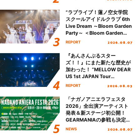
“ラブライブ！蓮ノ空女学院
スクールアイドルクラブ 6th
Live Dream ～Bloom Garden
Party～ ＜Bloom Garden
Party Stage／埼玉公演＞”
2026.08.07
REPORT
Day.1レポート！
『あんさんぶるスター
ズ！！』にまた新たな歴史が
加わった！ “MELLOW DEAR
US 1st JAPAN Tour
Final「NICE to meet YOU
2026.08.03
REPORT
!!」Dear 横浜BUNTAI”をレポ
ート!!
「ナガノアニエラフェスタ
2026」全出演アーティスト
発表＆新ステージ初公開！
GEARMANIAの参戦も決定
し、初となる第3ステージの
2026.08.07
NEWS
全貌が明らかに！