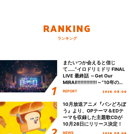
RANKING
ランキング
またいつか会えると信じ
て……“イロドリミドリ FINAL
LIVE 最終話 ～Get Our
MIRAI!!!!!!!!!!!!!!～”10年の活
動を経てファイナルを迎える
2026.08.06
REPORT
本公演をレポート
10月放送アニメ『パンどろぼ
う』より、OPテーマ＆EDテ
ーマを収録した主題歌CDが
10月28日にリリース決定！
2026.08.06
NEWS