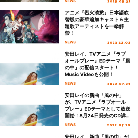
2025.05.31
NEWS
アニメ『烈火澆愁』日本語吹
替版の豪華追加キャスト＆主
題歌アーティストを一挙解
禁！
2023.12.02
NEWS
安田レイ、TVアニメ『ラブ
オールプレー』EDテーマ「風
の中」の配信スタート！
Music Videoも公開！
2022.07.23
NEWS
安田レイの新曲「風の中」
が、TVアニメ『ラブオール
プレー』EDテーマとして放送
開始！8月24日発売のCD詳
細＆ジャケット写真公開！
2022.07.10
NEWS
安田レイ、新曲「風の中」が