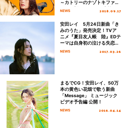
～カトリーのナゾトキファイ
ル～』新OPテーマに大抜
2018.09.17
NEWS
擢！
安田レイ 5月24日新曲「き
みのうた」発売決定！TVア
ニメ『夏目友人帳 陸』EDテ
ーマは自身初の泣ける失恋ソ
ング！
2017.03.26
NEWS
まるでCG！安田レイ、50万
本の黄色い花畑で歌う新曲
「Message」 ミュージック
ビデオ予告編 公開！
2016.04.14
NEWS