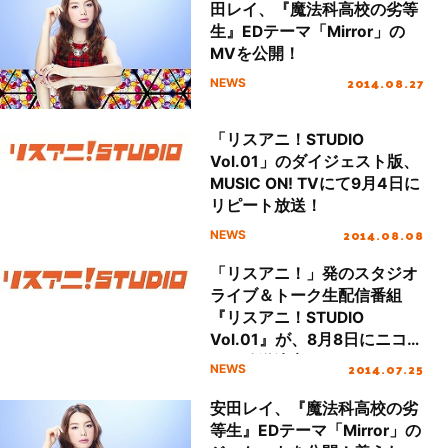
田レイ、『魔法科高校の劣等
生』EDテーマ「Mirror」の
MVを公開！
2014.08.27
NEWS
「リスアニ！STUDIO
Vol.01」のダイジェスト版、
MUSIC ON! TVにて9月4日に
リピート放送！
2014.08.08
NEWS
「リスアニ！」発のスタジオ
ライブ＆トーク生配信番組
『リスアニ！STUDIO
Vol.01』が、8月8日にニコ生
にて放送決定！
2014.07.25
NEWS
安田レイ、『魔法科高校の劣
等生』EDテーマ「Mirror」の