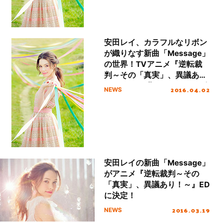
安田レイ、カラフルなリボン
が織りなす新曲「Message」
の世界！TVアニメ『逆転裁
判～その「真実」、異議あ
り！～』ED曲アートワーク公
2016.04.02
NEWS
開！
安田レイの新曲「Message」
がアニメ『逆転裁判～その
「真実」、異議あり！～』ED
に決定！
2016.03.19
NEWS