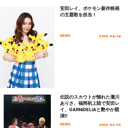
安田レイ、ポケモン新作映画
の主題歌を担当！
2015.04.14
NEWS
伝説のスカウトが惚れた瀧川
ありさ、福岡初上陸で安田レ
イ、GARNiDELiAと艶やか競
演!!
2015.03.10
NEWS