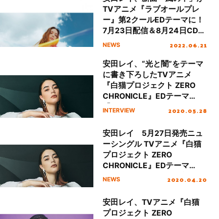
TVアニメ『ラブオールプレ
ー』第2クールEDテーマに！
7月23日配信＆8月24日CDリ
リースも決定！
2022.06.21
NEWS
安田レイ、“光と闇”をテーマ
に書き下ろしたTVアニメ
『白猫プロジェクト ZERO
CHRONICLE』EDテーマ
「through the dark」リリー
2020.05.28
INTERVIEW
スインタビュー
安田レイ 5月27日発売ニュ
ーシングル TVアニメ『白猫
プロジェクト ZERO
CHRONICLE』EDテーマ
「through the dark」新アー
2020.04.20
NEWS
トワーク解禁!!
安田レイ、TVアニメ『白猫
プロジェクト ZERO