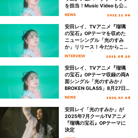
を担当！Music Videoも公
開！
2025.12.06
NEWS
安田レイ、TVアニメ『瑠璃
の宝石』OPテーマを収めた
ニューシングル「光のすみ
か」リリース！今だからこそ
生まれた新曲の制作秘話に迫
2025.08.30
INTERVIEW
る
安田レイ、TVアニメ『瑠璃
の宝石』OPテーマ収録の両A
面シングル「光のすみか /
BROKEN GLASS」8月27日
発売決定！ライブツアー開催
2025.07.08
NEWS
も決定！
安田レイ「光のすみか」が
2025年7月クールTVアニメ
『瑠璃の宝石』OPテーマに
決定