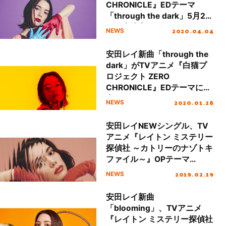
CHRONICLE』EDテーマ
「through the dark」5月27
日発売決定！
2020.04.04
NEWS
安田レイ新曲「through the
dark」がTVアニメ『白猫プ
ロジェクト ZERO
CHRONICLE』EDテーマに決
定！
2020.01.28
NEWS
安田レイNEWシングル、TV
アニメ『レイトン ミステリー
探偵社 ～カトリーのナゾトキ
ファイル～』OPテーマ
「blooming」先行フル配信
2019.02.19
NEWS
開始！
安田レイ新曲
「blooming」、TVアニメ
『レイトン ミステリー探偵社