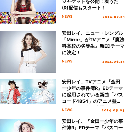
ジャケットを公開！着うた
(R)配信もスタート！
2014.07.23
NEWS
安田レイ、ニュー・シングル
「Mirror」がTVアニメ『魔法
科高校の劣等生』新EDテーマ
に決定！
2014.06.15
NEWS
安田レイ、TVアニメ『金田
一少年の事件簿R』EDテーマ
に起用されている新曲「パス
コード4854」のアニメ盤ジ
ャケット画像を公開！
2014.05.03
NEWS
安田レイ、『金田一少年の事
件簿R』EDテーマ「パスコー