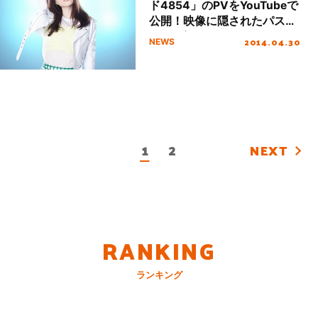
ド4854」のPVをYouTubeで
公開！映像に隠されたパスコ
ードを探せ！？
2014.04.30
NEWS
1
2
NEXT
RANKING
ランキング