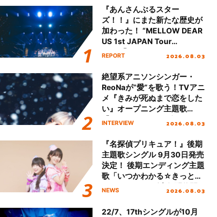
『あんさんぶるスター
ズ！！』にまた新たな歴史が
加わった！ “MELLOW DEAR
US 1st JAPAN Tour
Final「NICE to meet YOU
2026.08.03
REPORT
!!」Dear 横浜BUNTAI”をレポ
ート!!
絶望系アニソンシンガー・
ReoNaが“愛”を歌う！TVアニ
メ『きみが死ぬまで恋をした
い』オープニング主題歌
「Amore」インタビュー
2026.08.03
INTERVIEW
『名探偵プリキュア！』後期
主題歌シングル 9月30日発売
決定！ 後期エンディング主題
歌「いつかわかる☆きっとあ
える」TVサイズ先行配信開
2026.08.03
NEWS
始！
22/7、17thシングルが10月