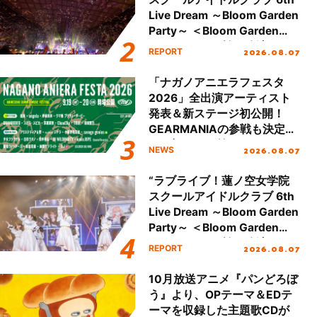
Live Dream ～Bloom Garden
Party～ ＜Bloom Garden
Party Stage／埼玉公演＞”
2026.08.07
REPORT
Day.2レポート！
「ナガノアニエラフェスタ
2026」全出演アーティスト
発表＆新ステージ初公開！
GEARMANIAの参戦も決定
し、初となる第3ステージの
2026.08.07
NEWS
全貌が明らかに！
“ラブライブ！蓮ノ空女学院
スクールアイドルクラブ 6th
Live Dream ～Bloom Garden
Party～ ＜Bloom Garden
Party Stage／埼玉公演＞”
2026.08.07
REPORT
Day.1レポート！
10月放送アニメ『パンどろぼ
う』より、OPテーマ＆EDテ
ーマを収録した主題歌CDが