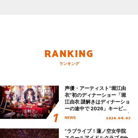
RANKING
ランキング
声優・アーティスト“堀江由
衣”初のディナーショー「堀
江由衣 謎解きはディナーショ
ーの途中で 2026」キービジ
ュアル＆グッズラインナップ
2026.08.07
NEWS
が公開！
“ラブライブ！蓮ノ空女学院
スクールアイドルクラブ 6th