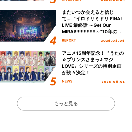
またいつか会えると信じ
て……“イロドリミドリ FINAL
LIVE 最終話 ～Get Our
MIRAI!!!!!!!!!!!!!!～”10年の活
動を経てファイナルを迎える
2026.08.06
REPORT
本公演をレポート
アニメ15周年記念！『うたの
☆プリンスさまっ♪ マジ
LOVE』シリーズの特別企画
が続々決定！
2026.08.01
NEWS
もっと見る