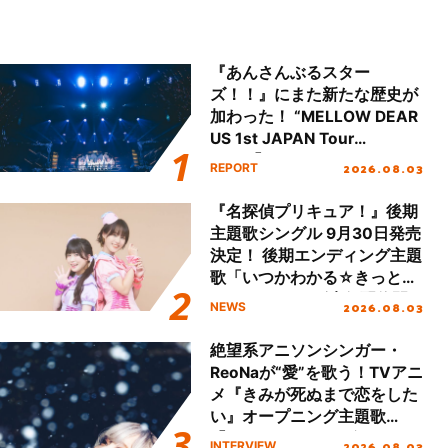
『あんさんぶるスター
ズ！！』にまた新たな歴史が
加わった！ “MELLOW DEAR
US 1st JAPAN Tour
Final「NICE to meet YOU
2026.08.03
REPORT
!!」Dear 横浜BUNTAI”をレポ
ート!!
『名探偵プリキュア！』後期
主題歌シングル 9月30日発売
決定！ 後期エンディング主題
歌「いつかわかる☆きっとあ
える」TVサイズ先行配信開
2026.08.03
NEWS
始！
絶望系アニソンシンガー・
ReoNaが“愛”を歌う！TVアニ
メ『きみが死ぬまで恋をした
い』オープニング主題歌
「Amore」インタビュー
2026.08.03
INTERVIEW