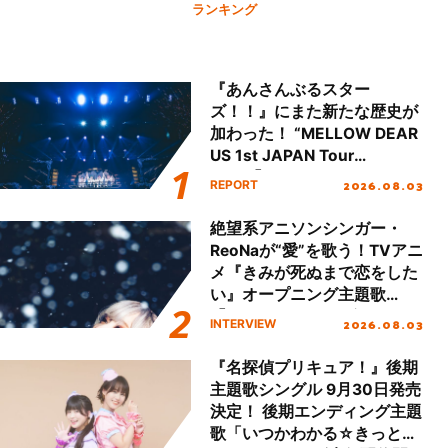
ランキング
『あんさんぶるスター
ズ！！』にまた新たな歴史が
加わった！ “MELLOW DEAR
US 1st JAPAN Tour
Final「NICE to meet YOU
2026.08.03
REPORT
!!」Dear 横浜BUNTAI”をレポ
ート!!
絶望系アニソンシンガー・
ReoNaが“愛”を歌う！TVアニ
メ『きみが死ぬまで恋をした
い』オープニング主題歌
「Amore」インタビュー
2026.08.03
INTERVIEW
『名探偵プリキュア！』後期
主題歌シングル 9月30日発売
決定！ 後期エンディング主題
歌「いつかわかる☆きっとあ