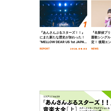
『あんさんぶるスターズ！！』
『名探偵プリ
にまた新たな歴史が加わった！
題歌シングル
“MELLOW DEAR US 1st JAPAN
定！ 後期エ
Tour Final「NICE to meet YOU
「いつかわか
2026.08.03
REPORT
NEWS
!!」Dear 横浜BUNTAI”をレポー
る」TVサイ
ト!!