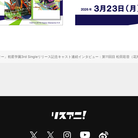
」初星学園3rd Singleリリース記念キャスト連続インタビュー：第11回目 松田彩音（