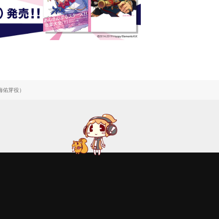
花海佑芽役）