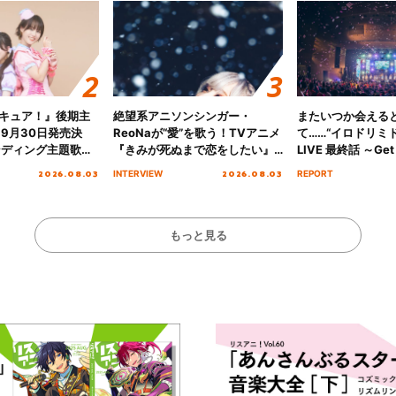
キュア！』後期主
絶望系アニソンシンガー・
またいつか会える
 9月30日発売決
ReoNaが“愛”を歌う！TVアニメ
て……“イロドリミドリ
ンディング主題歌
『きみが死ぬまで恋をしたい』
LIVE 最終話 ～Get 
る☆きっとあえ
オープニング主題歌「Amore」
MIRAI!!!!!!!!!!!
2026.08.03
2026.08.03
INTERVIEW
REPORT
ズ先行配信開始！
インタビュー
を経てファイナル
演をレポート
もっと見る