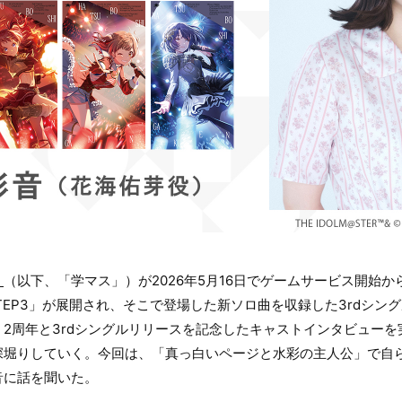
」
（以下、「学マス」）が2026年5月16日でゲームサービス開始か
TEP3」が展開され、そこで登場した新ソロ曲を収録した3rdシン
2周年と3rdシングルリリースを記念したキャストインタビュー
深堀りしていく。今回は、「真っ白いページと水彩の主人公」で自
音に話を聞いた。