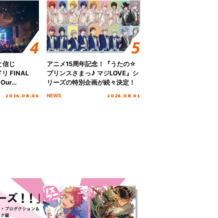
と信じ
アニメ15周年記念！『うたの☆
 FINAL
プリンスさまっ♪ マジLOVE』シ
Our
リーズの特別企画が続々決定！
!!!～”10年の活動
2026.08.06
2026.08.01
NEWS
を迎える本公