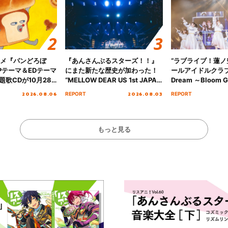
ニメ『パンどろぼ
『あんさんぶるスターズ！！』
“ラブライブ！蓮
Pテーマ＆EDテーマ
にまた新たな歴史が加わった！
ールアイドルクラブ 6
歌CDが10月28
“MELLOW DEAR US 1st JAPAN
Dream ～Bloom Ga
決定！
Tour Final「NICE to meet YOU
～ ＜Bloom Garde
2026.08.06
2026.08.03
REPORT
REPORT
!!」Dear 横浜BUNTAI”をレポー
Stage／埼玉公演＞”
ト!!
ート！
もっと見る