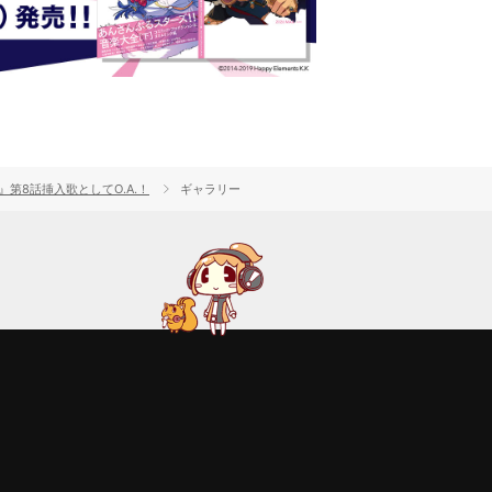
Ⅱ』第8話挿入歌としてO.A.！
ギャラリー