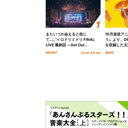
またいつか会えると信じ
10月放送ア
て……“イロドリミドリ FINAL
う』より、O
LIVE 最終話 ～Get Our
を収録した主題
MIRAI!!!!!!!!!!!!!!～”10年の活動
日にリリース
2026.08.06
REPORT
NEWS
を経てファイナルを迎える本公
演をレポート