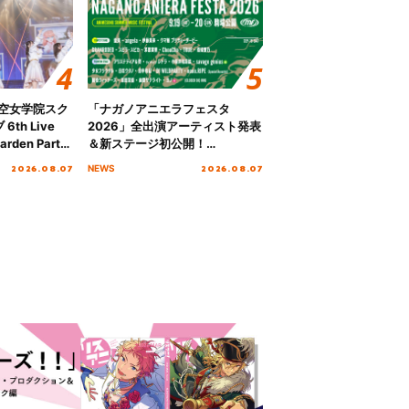
ノ空女学院スク
「ナガノアニエラフェスタ
th Live
2026」全出演アーティスト発表
rden Party
＆新ステージ初公開！
n Party
GEARMANIAの参戦も決定し、
2026.08.07
2026.08.07
NEWS
 Day.1レポ
初となる第3ステージの全貌が明
らかに！