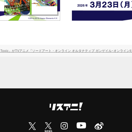
a、新曲「Toxic」がTVアニメ『ソードアート・オンライン オルタナティブ ガンゲイル･オンライン