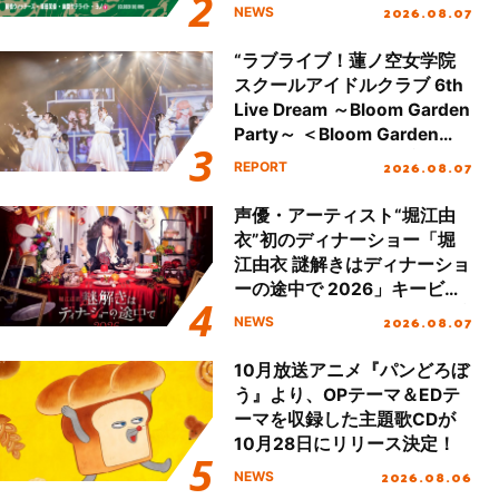
し、初となる第3ステージの
2026.08.07
NEWS
全貌が明らかに！
“ラブライブ！蓮ノ空女学院
スクールアイドルクラブ 6th
Live Dream ～Bloom Garden
Party～ ＜Bloom Garden
Party Stage／埼玉公演＞”
2026.08.07
REPORT
Day.1レポート！
声優・アーティスト“堀江由
衣”初のディナーショー「堀
江由衣 謎解きはディナーショ
ーの途中で 2026」キービジ
ュアル＆グッズラインナップ
2026.08.07
NEWS
が公開！
10月放送アニメ『パンどろぼ
う』より、OPテーマ＆EDテ
ーマを収録した主題歌CDが
10月28日にリリース決定！
2026.08.06
NEWS