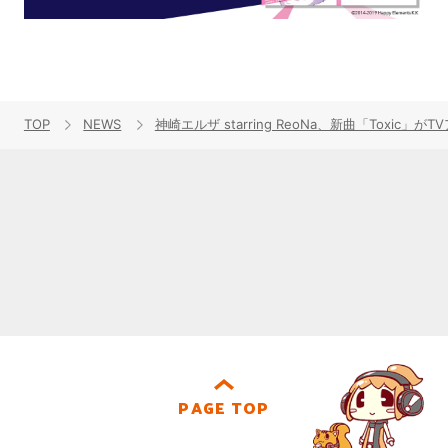
TOP
NEWS
神崎エルザ starring ReoNa、新曲「Tox
PAGE TOP