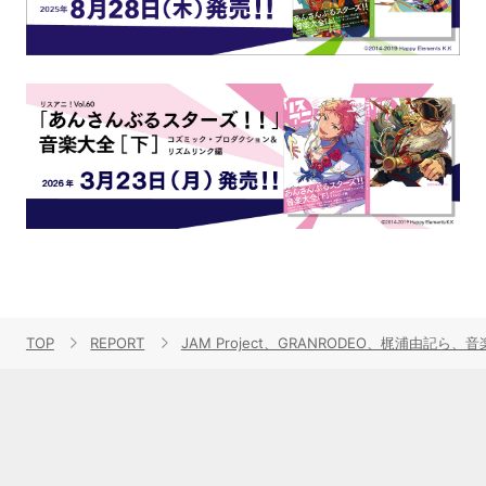
TOP
REPORT
JAM Project、GRANRODEO、梶浦由記ら、