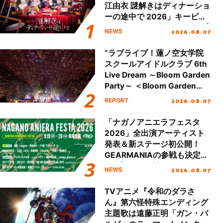
江由衣 謎解きはディナーショ
ーの途中で 2026」キービジ
ュアル＆グッズラインナップ
2026.08.07
NEWS
が公開！
“ラブライブ！蓮ノ空女学院
スクールアイドルクラブ 6th
Live Dream ～Bloom Garden
Party～ ＜Bloom Garden
Party Stage／埼玉公演＞”
2026.08.07
REPORT
Day.2レポート！
「ナガノアニエラフェスタ
2026」全出演アーティスト
発表＆新ステージ初公開！
GEARMANIAの参戦も決定
し、初となる第3ステージの
2026.08.07
NEWS
全貌が明らかに！
TVアニメ『令和のダラさ
ん』第六怪特殊エンディング
主題歌は遠藤正明「ガン・バ