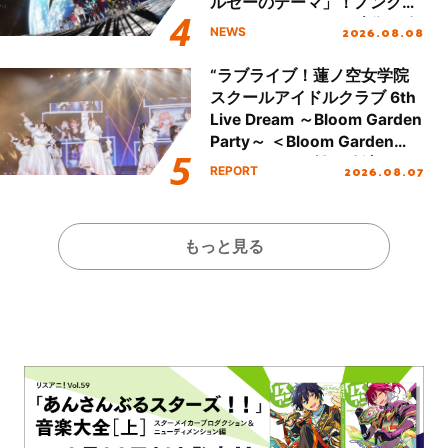
ルゼーのテーマ」！ノンクレ
ジットエンディング映像も公
2026.08.08
NEWS
開！
“ラブライブ！蓮ノ空女学院
スクールアイドルクラブ 6th
Live Dream ～Bloom Garden
Party～ ＜Bloom Garden
Party Stage／埼玉公演＞”
2026.08.07
REPORT
Day.1レポート！
もっと見る