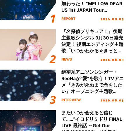
加わった！ “MELLOW DEAR
US 1st JAPAN Tour
Final「NICE to meet YOU
2026.08.03
REPORT
!!」Dear 横浜BUNTAI”をレポ
ート!!
『名探偵プリキュア！』後期
主題歌シングル 9月30日発売
決定！ 後期エンディング主題
歌「いつかわかる☆きっとあ
える」TVサイズ先行配信開
2026.08.03
NEWS
始！
絶望系アニソンシンガー・
ReoNaが“愛”を歌う！TVアニ
メ『きみが死ぬまで恋をした
い』オープニング主題歌
「Amore」インタビュー
2026.08.03
INTERVIEW
またいつか会えると信じ
て……“イロドリミドリ FINAL
LIVE 最終話 ～Get Our