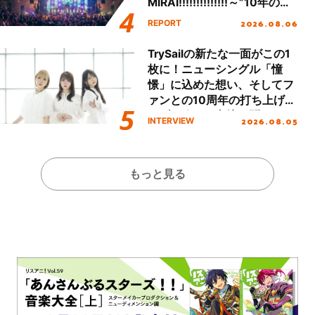
MIRAI!!!!!!!!!!!!!!～”10年の活
動を経てファイナルを迎える
2026.08.06
REPORT
本公演をレポート
TrySailの新たな一面がこの1
枚に！ニューシングル「憧
憬」に込めた想い、そしてフ
ァンとの10周年の打ち上げラ
イブを終えた心境を聞いた。
2026.08.05
INTERVIEW
もっと見る