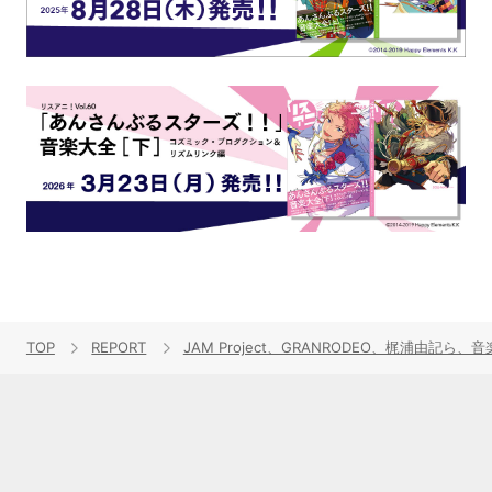
TOP
REPORT
JAM Project、GRANRODEO、梶浦由記ら、