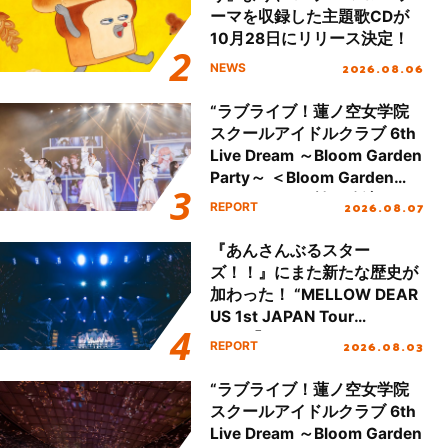
ーマを収録した主題歌CDが
10月28日にリリース決定！
2026.08.06
NEWS
“ラブライブ！蓮ノ空女学院
スクールアイドルクラブ 6th
Live Dream ～Bloom Garden
Party～ ＜Bloom Garden
Party Stage／埼玉公演＞”
2026.08.07
REPORT
Day.1レポート！
『あんさんぶるスター
ズ！！』にまた新たな歴史が
加わった！ “MELLOW DEAR
US 1st JAPAN Tour
Final「NICE to meet YOU
2026.08.03
REPORT
!!」Dear 横浜BUNTAI”をレポ
ート!!
“ラブライブ！蓮ノ空女学院
スクールアイドルクラブ 6th
Live Dream ～Bloom Garden