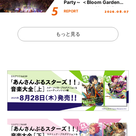
Party～ ＜Bloom Garden
Party Stage／埼玉公演＞”
2026.08.07
REPORT
Day.2レポート！
もっと見る