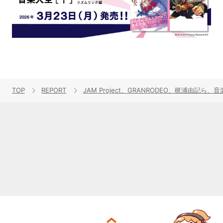
TOP
REPORT
JAM Project、GRANRODEO、梶浦由記ら、