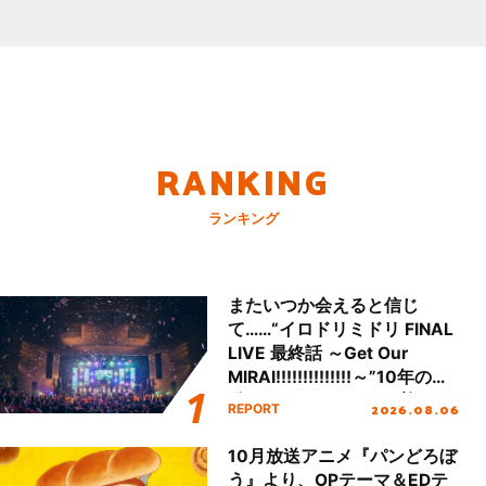
RANKING
ランキング
またいつか会えると信じ
て……“イロドリミドリ FINAL
LIVE 最終話 ～Get Our
MIRAI!!!!!!!!!!!!!!～”10年の活
動を経てファイナルを迎える
2026.08.06
REPORT
本公演をレポート
10月放送アニメ『パンどろぼ
う』より、OPテーマ＆EDテ