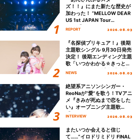
ズ！！』にまた新たな歴史が
加わった！ “MELLOW DEAR
US 1st JAPAN Tour
Final「NICE to meet YOU
2026.08.03
REPORT
!!」Dear 横浜BUNTAI”をレポ
ート!!
『名探偵プリキュア！』後期
主題歌シングル 9月30日発売
決定！ 後期エンディング主題
歌「いつかわかる☆きっとあ
える」TVサイズ先行配信開
2026.08.03
NEWS
始！
絶望系アニソンシンガー・
ReoNaが“愛”を歌う！TVアニ
メ『きみが死ぬまで恋をした
い』オープニング主題歌
「Amore」インタビュー
2026.08.03
INTERVIEW
またいつか会えると信じ
て……“イロドリミドリ FINAL