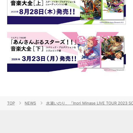
TOP
NEWS
水瀬いのり、『Inori Minase LIVE TOUR