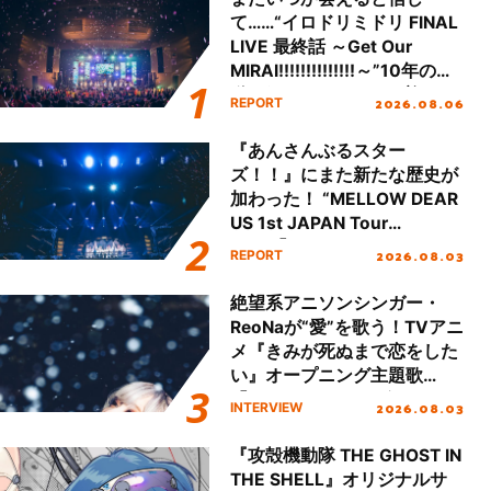
て……“イロドリミドリ FINAL
LIVE 最終話 ～Get Our
MIRAI!!!!!!!!!!!!!!～”10年の活
動を経てファイナルを迎える
2026.08.06
REPORT
本公演をレポート
『あんさんぶるスター
ズ！！』にまた新たな歴史が
加わった！ “MELLOW DEAR
US 1st JAPAN Tour
Final「NICE to meet YOU
2026.08.03
REPORT
!!」Dear 横浜BUNTAI”をレポ
ート!!
絶望系アニソンシンガー・
ReoNaが“愛”を歌う！TVアニ
メ『きみが死ぬまで恋をした
い』オープニング主題歌
「Amore」インタビュー
2026.08.03
INTERVIEW
『攻殻機動隊 THE GHOST IN
THE SHELL』オリジナルサ