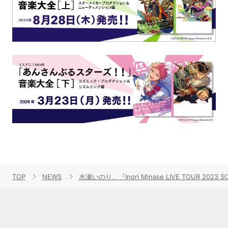
TOP
NEWS
水瀬いのり、『Inori Minase LIVE TOUR