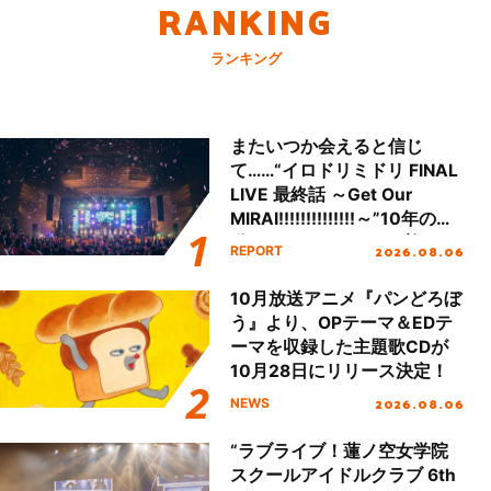
RANKING
ランキング
またいつか会えると信じ
て……“イロドリミドリ FINAL
LIVE 最終話 ～Get Our
MIRAI!!!!!!!!!!!!!!～”10年の活
動を経てファイナルを迎える
2026.08.06
REPORT
本公演をレポート
10月放送アニメ『パンどろぼ
う』より、OPテーマ＆EDテ
ーマを収録した主題歌CDが
10月28日にリリース決定！
2026.08.06
NEWS
“ラブライブ！蓮ノ空女学院
スクールアイドルクラブ 6th