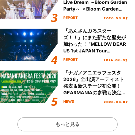
Live Dream ～Bloom Garden
Party～ ＜Bloom Garden
Party Stage／埼玉公演＞”
2026.08.07
REPORT
Day.1レポート！
『あんさんぶるスター
ズ！！』にまた新たな歴史が
加わった！ “MELLOW DEAR
US 1st JAPAN Tour
Final「NICE to meet YOU
2026.08.03
REPORT
!!」Dear 横浜BUNTAI”をレポ
ート!!
「ナガノアニエラフェスタ
2026」全出演アーティスト
発表＆新ステージ初公開！
GEARMANIAの参戦も決定
し、初となる第3ステージの
2026.08.07
NEWS
全貌が明らかに！
もっと見る