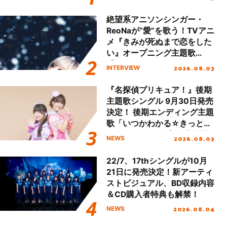
!!」Dear 横浜BUNTAI”をレポ
ート!!
絶望系アニソンシンガー・
ReoNaが“愛”を歌う！TVアニ
メ『きみが死ぬまで恋をした
い』オープニング主題歌
「Amore」インタビュー
2026.08.03
INTERVIEW
『名探偵プリキュア！』後期
主題歌シングル 9月30日発売
決定！ 後期エンディング主題
歌「いつかわかる☆きっとあ
える」TVサイズ先行配信開
2026.08.03
NEWS
始！
22/7、17thシングルが10月
21日に発売決定！新アーティ
ストビジュアル、BD収録内容
＆CD購入者特典も解禁！
2026.08.04
NEWS