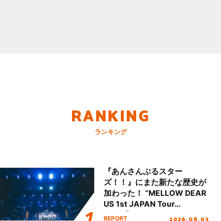
RANKING
ランキング
『あんさんぶるスター
ズ！！』にまた新たな歴史が
加わった！ “MELLOW DEAR
US 1st JAPAN Tour
Final「NICE to meet YOU
2026.08.03
REPORT