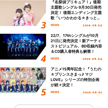
『名探偵プリキュア！』後期
主題歌シングル 9月30日発売
決定！ 後期エンディング主題
歌「いつかわかる☆きっとあ
える」TVサイズ先行配信開
2026.08.03
NEWS
始！
22/7、17thシングルが10月
21日に発売決定！新アーティ
ストビジュアル、BD収録内容
＆CD購入者特典も解禁！
2026.08.04
NEWS
アニメ15周年記念！『うたの
☆プリンスさまっ♪ マジ
LOVE』シリーズの特別企画
が続々決定！
2026.08.01
NEWS