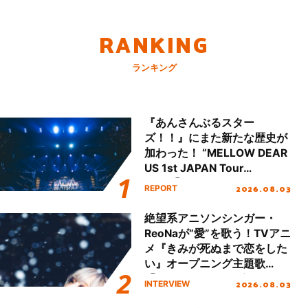
RANKING
ランキング
『あんさんぶるスター
ズ！！』にまた新たな歴史が
加わった！ “MELLOW DEAR
US 1st JAPAN Tour
Final「NICE to meet YOU
2026.08.03
REPORT
!!」Dear 横浜BUNTAI”をレポ
ート!!
絶望系アニソンシンガー・
ReoNaが“愛”を歌う！TVアニ
メ『きみが死ぬまで恋をした
い』オープニング主題歌
「Amore」インタビュー
2026.08.03
INTERVIEW