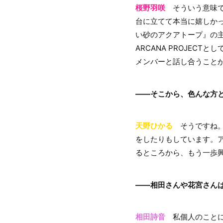
桜野羽咲
そういう意味で昨年の
台に立てて本当に嬉しか
い砂のアクアトープ』の
ARCANA PROJE
メンバーと話し合うこと
――そこから、色んな方
天野ひかる
そうですね。T
をしたりもしています。ア
るところから、もう一歩
――相田さんや花宮さん
相田詩音
私個人のことに