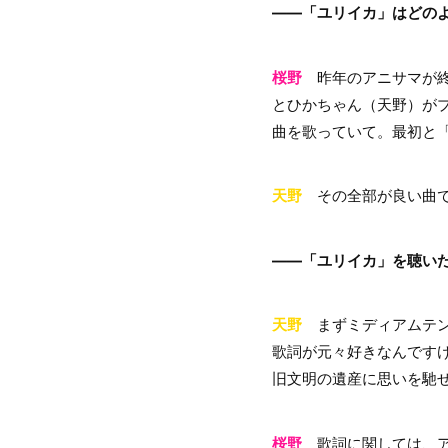
――「ユリイカ」はどの
桜野
昨年のアニサマが終
とひかちゃん（天野）が
曲を歌っていて。最初と
天野
その全部が良い曲
――「ユリイカ」を聴い
天野
まずミディアムテンポ
歌詞が元々好きなんです
旧文明の遺産に思いを馳
桜野
歌詞に関しては、ア