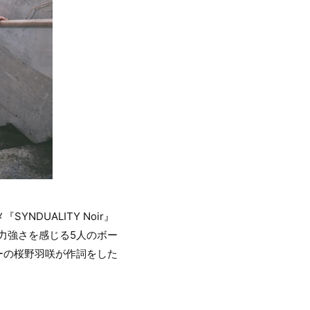
NDUALITY Noir』
力強さを感じる5人のボー
ーの桜野羽咲が作詞をした