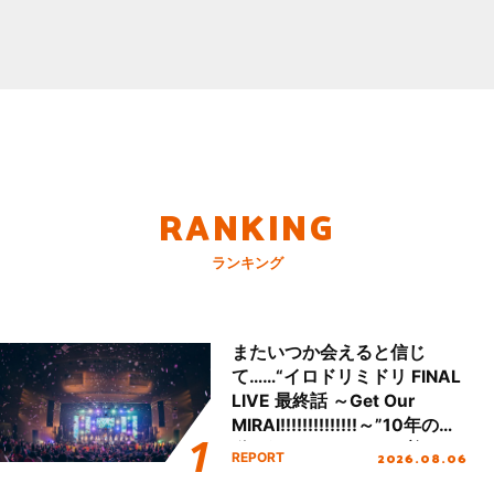
RANKING
ランキング
またいつか会えると信じ
て……“イロドリミドリ FINAL
LIVE 最終話 ～Get Our
MIRAI!!!!!!!!!!!!!!～”10年の活
動を経てファイナルを迎える
2026.08.06
REPORT
本公演をレポート