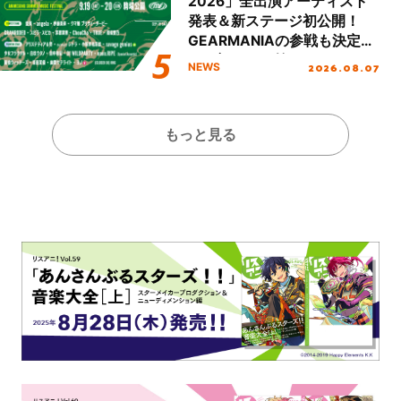
2026」全出演アーティスト
発表＆新ステージ初公開！
GEARMANIAの参戦も決定
し、初となる第3ステージの
2026.08.07
NEWS
全貌が明らかに！
もっと見る