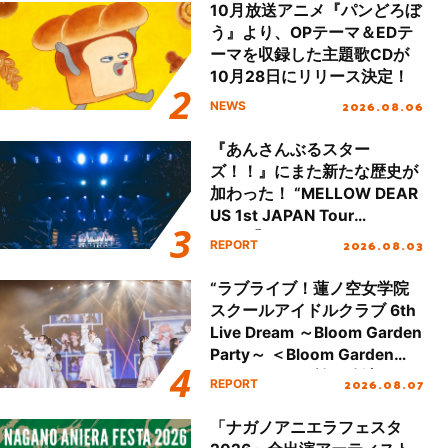
10月放送アニメ『パンどろぼ
う』より、OPテーマ＆EDテ
ーマを収録した主題歌CDが
10月28日にリリース決定！
2026.08.06
NEWS
『あんさんぶるスター
ズ！！』にまた新たな歴史が
加わった！ “MELLOW DEAR
US 1st JAPAN Tour
Final「NICE to meet YOU
2026.08.03
REPORT
!!」Dear 横浜BUNTAI”をレポ
ート!!
“ラブライブ！蓮ノ空女学院
スクールアイドルクラブ 6th
Live Dream ～Bloom Garden
Party～ ＜Bloom Garden
Party Stage／埼玉公演＞”
2026.08.07
REPORT
Day.1レポート！
「ナガノアニエラフェスタ