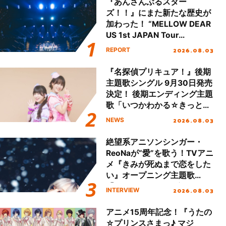
『あんさんぶるスター
ズ！！』にまた新たな歴史が
加わった！ “MELLOW DEAR
US 1st JAPAN Tour
Final「NICE to meet YOU
2026.08.03
REPORT
!!」Dear 横浜BUNTAI”をレポ
ート!!
『名探偵プリキュア！』後期
主題歌シングル 9月30日発売
決定！ 後期エンディング主題
歌「いつかわかる☆きっとあ
える」TVサイズ先行配信開
2026.08.03
NEWS
始！
絶望系アニソンシンガー・
ReoNaが“愛”を歌う！TVアニ
メ『きみが死ぬまで恋をした
い』オープニング主題歌
「Amore」インタビュー
2026.08.03
INTERVIEW
アニメ15周年記念！『うたの
☆プリンスさまっ♪ マジ