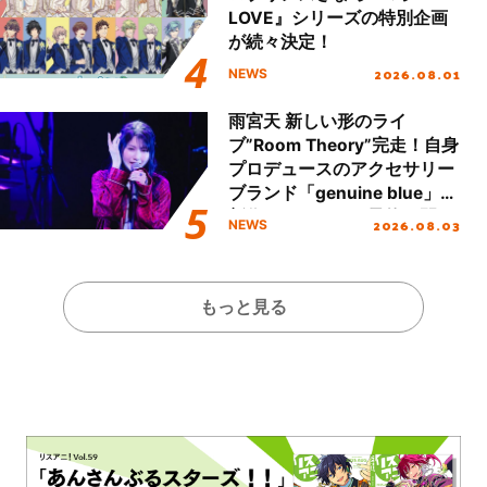
LOVE』シリーズの特別企画
が続々決定！
2026.08.01
NEWS
雨宮天 新しい形のライ
ブ”Room Theory”完走！自身
プロデュースのアクセサリー
ブランド「genuine blue」の
新作アクセサリー予約も開
2026.08.03
NEWS
始！
もっと見る