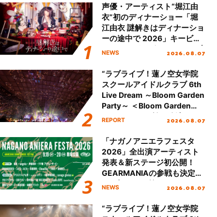
声優・アーティスト“堀江由
衣”初のディナーショー「堀
江由衣 謎解きはディナーショ
ーの途中で 2026」キービジ
ュアル＆グッズラインナップ
2026.08.07
NEWS
が公開！
“ラブライブ！蓮ノ空女学院
スクールアイドルクラブ 6th
Live Dream ～Bloom Garden
Party～ ＜Bloom Garden
Party Stage／埼玉公演＞”
2026.08.07
REPORT
Day.2レポート！
「ナガノアニエラフェスタ
2026」全出演アーティスト
発表＆新ステージ初公開！
GEARMANIAの参戦も決定
し、初となる第3ステージの
2026.08.07
NEWS
全貌が明らかに！
“ラブライブ！蓮ノ空女学院