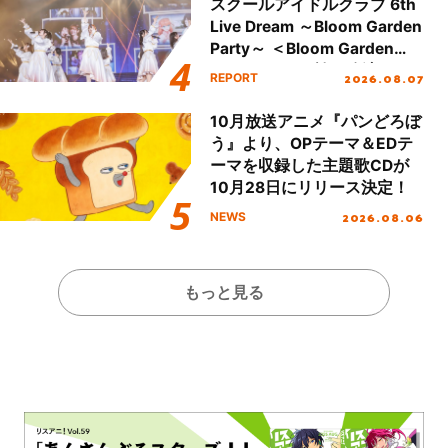
スクールアイドルクラブ 6th
Live Dream ～Bloom Garden
Party～ ＜Bloom Garden
Party Stage／埼玉公演＞”
2026.08.07
REPORT
Day.1レポート！
10月放送アニメ『パンどろぼ
う』より、OPテーマ＆EDテ
ーマを収録した主題歌CDが
10月28日にリリース決定！
2026.08.06
NEWS
もっと見る