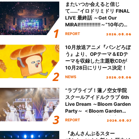
またいつか会えると信じ
て……“イロドリミドリ FINAL
LIVE 最終話 ～Get Our
MIRAI!!!!!!!!!!!!!!～”10年の活
動を経てファイナルを迎える
2026.08.06
REPORT
本公演をレポート
10月放送アニメ『パンどろぼ
う』より、OPテーマ＆EDテ
ーマを収録した主題歌CDが
10月28日にリリース決定！
2026.08.06
NEWS
“ラブライブ！蓮ノ空女学院
スクールアイドルクラブ 6th
Live Dream ～Bloom Garden
Party～ ＜Bloom Garden
Party Stage／埼玉公演＞”
2026.08.07
REPORT
Day.1レポート！
『あんさんぶるスター