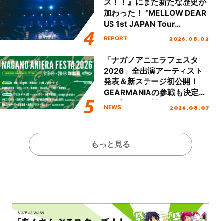
ズ！！』にまた新たな歴史が
加わった！ “MELLOW DEAR
US 1st JAPAN Tour
Final「NICE to meet YOU
2026.08.03
REPORT
!!」Dear 横浜BUNTAI”をレポ
ート!!
「ナガノアニエラフェスタ
2026」全出演アーティスト
発表＆新ステージ初公開！
GEARMANIAの参戦も決定
し、初となる第3ステージの
2026.08.07
NEWS
全貌が明らかに！
もっと見る