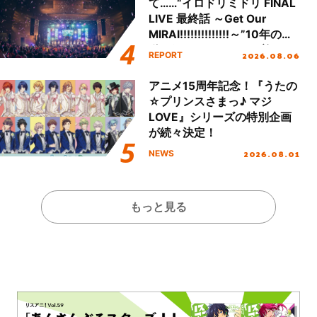
て……“イロドリミドリ FINAL
LIVE 最終話 ～Get Our
MIRAI!!!!!!!!!!!!!!～”10年の活
動を経てファイナルを迎える
2026.08.06
REPORT
本公演をレポート
アニメ15周年記念！『うたの
☆プリンスさまっ♪ マジ
LOVE』シリーズの特別企画
が続々決定！
2026.08.01
NEWS
もっと見る