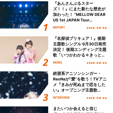
『あんさんぶるスター
ズ！！』にまた新たな歴史が
加わった！ “MELLOW DEAR
US 1st JAPAN Tour
Final「NICE to meet YOU
2026.08.03
REPORT
!!」Dear 横浜BUNTAI”をレポ
ート!!
『名探偵プリキュア！』後期
主題歌シングル 9月30日発売
決定！ 後期エンディング主題
歌「いつかわかる☆きっとあ
える」TVサイズ先行配信開
2026.08.03
NEWS
始！
絶望系アニソンシンガー・
ReoNaが“愛”を歌う！TVアニ
メ『きみが死ぬまで恋をした
い』オープニング主題歌
「Amore」インタビュー
2026.08.03
INTERVIEW
またいつか会えると信じ