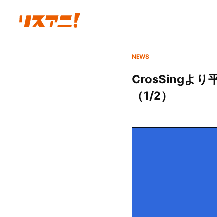
NEWS
CrosSing
（1/2）