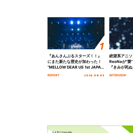
『あんさんぶるスターズ！！』
絶望系アニソ
にまた新たな歴史が加わった！
ReoNaが“
“MELLOW DEAR US 1st JAPAN
『きみが死ぬ
Tour Final「NICE to meet YOU
オープニング
2026.08.03
REPORT
INTERVIEW
!!」Dear 横浜BUNTAI”をレポー
インタビュー
ト!!