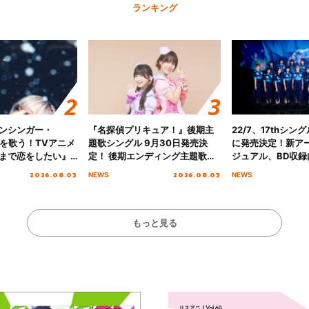
ランキング
ンシンガー・
『名探偵プリキュア！』後期主
22/7、17thシン
愛”を歌う！TVアニメ
題歌シングル 9月30日発売決
に発売決定！新ア
まで恋をしたい』
定！ 後期エンディング主題歌
ジュアル、BD収録
主題歌「Amore」
「いつかわかる☆きっとあえ
入者特典も解禁！
2026.08.03
2026.08.03
NEWS
NEWS
る」TVサイズ先行配信開始！
もっと見る