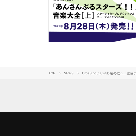
TOP
NEWS
CrosSingより平野綾の歌う「空