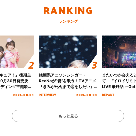
RANKING
ランキング
キュア！』後期主
絶望系アニソンシンガー・
またいつか会える
 9月30日発売決
ReoNaが“愛”を歌う！TVアニメ
て……“イロドリミドリ
ンディング主題歌
『きみが死ぬまで恋をしたい』
LIVE 最終話 ～Get 
る☆きっとあえ
オープニング主題歌「Amore」
MIRAI!!!!!!!!!!!
2026.08.03
2026.08.03
INTERVIEW
REPORT
ズ先行配信開始！
インタビュー
を経てファイナル
演をレポート
もっと見る