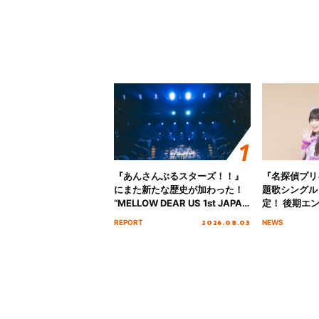
『あんさんぶるスターズ！！』
『名探偵プリ
にまた新たな歴史が加わった！
題歌シングル
“MELLOW DEAR US 1st JAPAN
定！ 後期エ
Tour Final「NICE to meet YOU
「いつかわか
2026.08.03
REPORT
NEWS
!!」Dear 横浜BUNTAI”をレポー
る」TVサイ
ト!!