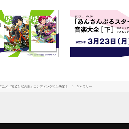
」でTVアニメ『贄姫と獣の王』エンディング担当決定！
ギャラリー