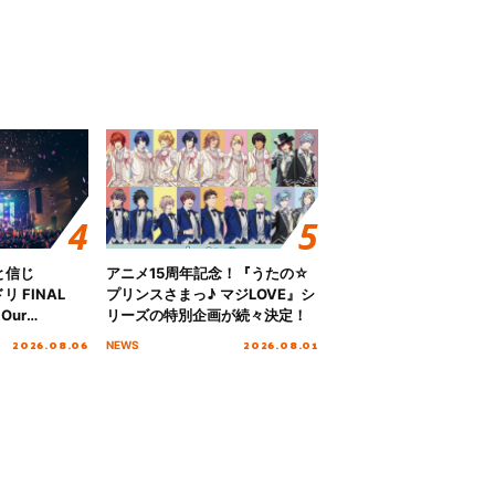
と信じ
アニメ15周年記念！『うたの☆
 FINAL
プリンスさまっ♪ マジLOVE』シ
Our
リーズの特別企画が続々決定！
!!!～”10年の活動
2026.08.06
2026.08.01
NEWS
を迎える本公