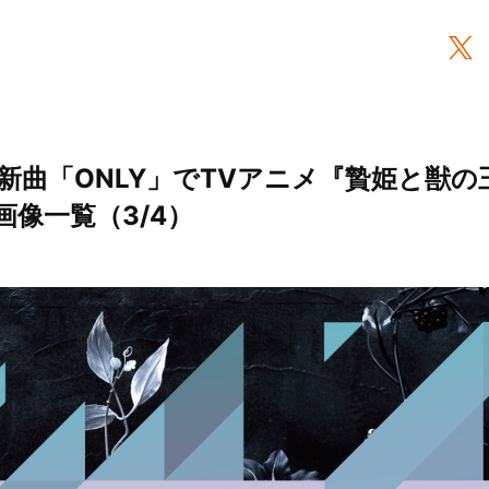
iAが新曲「ONLY」でTVアニメ『贄姫と獣
 画像一覧（3/4）