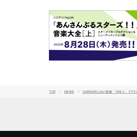
TOP
NEWS
GARNiDELiAが新曲「ONLY