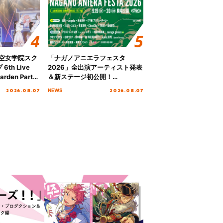
ノ空女学院スク
「ナガノアニエラフェスタ
th Live
2026」全出演アーティスト発表
rden Party
＆新ステージ初公開！
n Party
GEARMANIAの参戦も決定し、
2026.08.07
2026.08.07
NEWS
 Day.1レポ
初となる第3ステージの全貌が明
らかに！