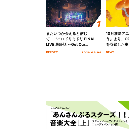
またいつか会えると信じ
10月放送ア
て……“イロドリミドリ FINAL
う』より、O
LIVE 最終話 ～Get Our
を収録した主題
MIRAI!!!!!!!!!!!!!!～”10年の活動
日にリリース
2026.08.06
REPORT
NEWS
を経てファイナルを迎える本公
演をレポート