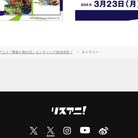
」でTVアニメ『贄姫と獣の王』エンディング担当決定！
ギャラリー