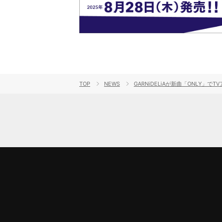
TOP
NEWS
GARNiDELiAが新曲「ONLY