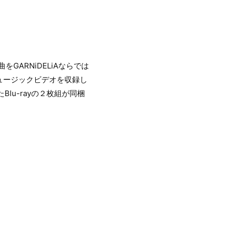
GARNiDELiAならでは
ュージックビデオを収録し
Blu-rayの２枚組が同梱