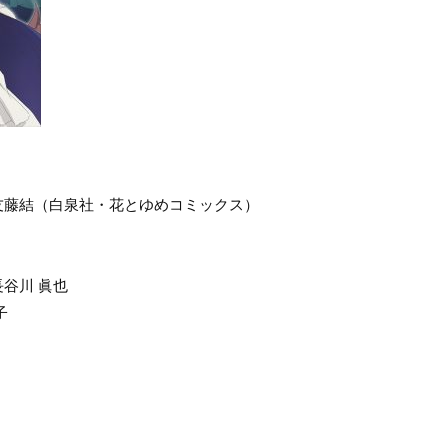
友藤結（白泉社・花とゆめコミックス）
谷川 眞也
子
)