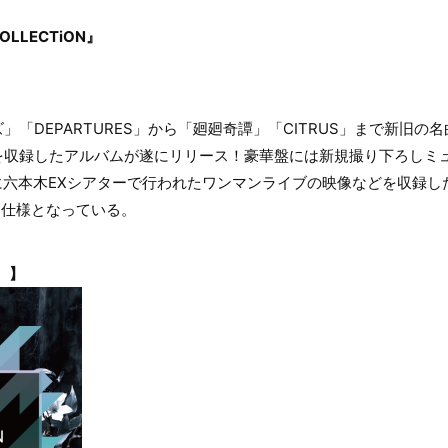
COLLECTiON』
「DEPARTURES」から「廻廻奇譚」「CITRUS」まで新旧の名曲を
を収録したアルバムが遂にリリース！豪華盤には新規撮り下ろしミ
12月に六本木EXシアターで行われたワンマンライブの映像などを収録した
別仕様となっている。
y）】