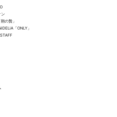
O
オン
「朔の贄」
DELiA「ONLY」
STAFF
弘