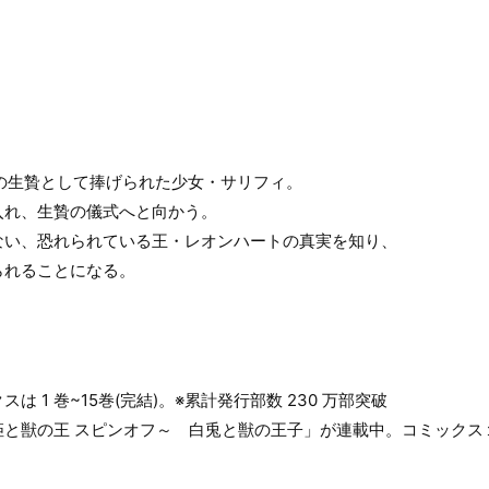
の生贄として捧げられた少女・サリフィ。
入れ、生贄の儀式へと向かう。
ない、恐れられている王・レオンハートの真実を知り、
られることになる。
 1 巻~15巻(完結)。※累計発行部数 230 万部突破
姫と獣の王 スピンオフ～ 白兎と獣の王子」が連載中。コミックス