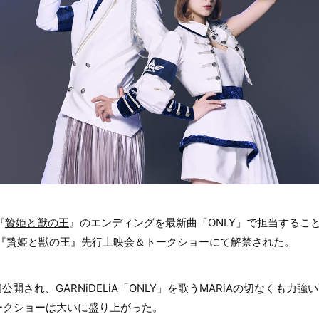
『
贄姫と獣の王
』のエンディングを最新曲「ONLY」で担当すること
メ『贄姫と獣の王』先行上映会＆トークショーにて解禁された。
公開され、GARNiDELiA「ONLY」を歌うMARiAの切なくも力
ークショーは大いに盛り上がった。