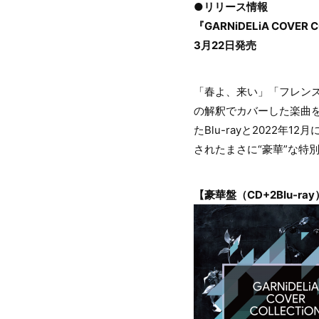
●リリース情報
『GARNiDELiA COVER 
3月22日発売
「春よ、来い」「フレンズ」
の解釈でカバーした楽曲
たBlu-rayと2022年
されたまさに“豪華”な特
【豪華盤（CD+2Blu-ra