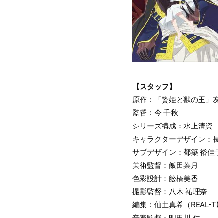
【スタッフ】
原作：「贄姫と獣の王」
監督：今 千秋
シリーズ構成：水上清資
キャラクターデザイン：長
サブデザイン：都築 裕佳
美術監督：飯田葉月
色彩設計：舩橋美香
撮影監督：八木 祐理奈
編集：仙土真希（REAL-T
音響監督：明田川 仁