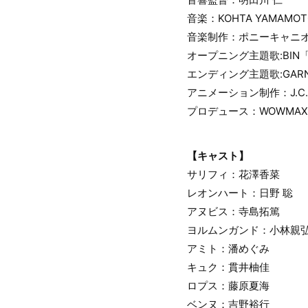
音楽：KOHTA YAMAMOT
音楽制作：ポニーキャニ
オープニング主題歌:BIN
エンディング主題歌:GARNi
アニメーション制作：J.C.
プロデュース：WOWMAX
【キャスト】
サリフィ：花澤香菜
レオンハート：日野 聡
アヌビス：寺島拓篤
ヨルムンガンド：小林親
アミト：潘めぐみ
キュク：貫井柚佳
ロプス：藤原夏海
ベンヌ：吉野裕行