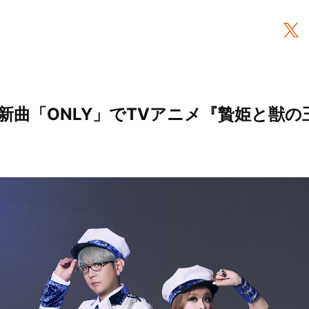
iAが新曲「ONLY」でTVアニメ『贄姫と獣