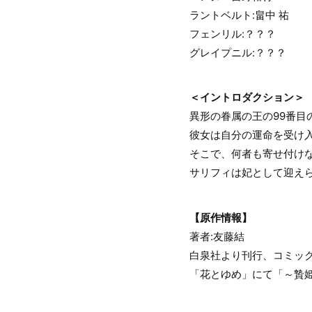
ラントベルト:畠中 祐
フェンリル:？？？
グレイプニル:？？？
＜イントロダクション＞
異形の眷属の王の99番目
彼女は自分の運命を受け
そこで、何者も寄せ付け
サリフィは妃として迎え
【原作情報】
著者:友藤結
白泉社より刊行、コミックスは
「花とゆめ」にて「～贄