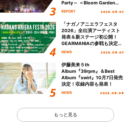
Party～ ＜Bloom Garden
Party Stage／埼玉公演＞”
2026.08.07
REPORT
Day.2レポート！
「ナガノアニエラフェスタ
2026」全出演アーティスト
発表＆新ステージ初公開！
GEARMANIAの参戦も決定
し、初となる第3ステージの
2026.08.07
NEWS
全貌が明らかに！
伊藤美来５th
Album『39rpm』＆Best
Album『swirl』10月7日発売
決定！収録内容も発表！
2026.08.08
NEWS
もっと見る