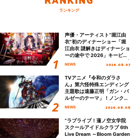
ランキング
声優・アーティスト“堀江由
衣”初のディナーショー「堀
江由衣 謎解きはディナーショ
ーの途中で 2026」キービジ
ュアル＆グッズラインナップ
2026.08.07
NEWS
が公開！
TVアニメ『令和のダラさ
ん』第六怪特殊エンディング
主題歌は遠藤正明「ガン・バ
ルゼーのテーマ」！ノンクレ
ジットエンディング映像も公
2026.08.08
NEWS
開！
“ラブライブ！蓮ノ空女学院
スクールアイドルクラブ 6th
Live Dream ～Bloom Garden