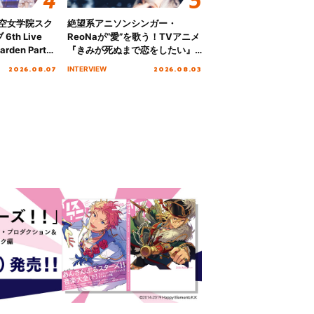
ノ空女学院スク
絶望系アニソンシンガー・
th Live
ReoNaが“愛”を歌う！TVアニメ
rden Party
『きみが死ぬまで恋をしたい』
n Party
オープニング主題歌「Amore」
2026.08.07
2026.08.03
INTERVIEW
 Day.1レポ
インタビュー