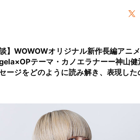
談】WOWOWオリジナル新作長編アニ
gela×OPテーマ・カノエラナーー神山
セージをどのように読み解き、表現したのか