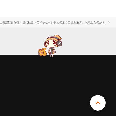
ー神山健治監督が描く現代社会へのメッセージをどのように読み解き、表現したのか？
ギ