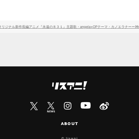
オリジナル新作長編アニメ『永遠の８３１』主題歌・angela×OPテーマ・カノエラナー
ABOUT
© lisani