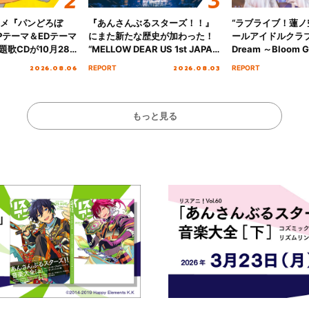
ニメ『パンどろぼ
『あんさんぶるスターズ！！』
“ラブライブ！蓮
Pテーマ＆EDテーマ
にまた新たな歴史が加わった！
ールアイドルクラブ 6
歌CDが10月28
“MELLOW DEAR US 1st JAPAN
Dream ～Bloom Ga
決定！
Tour Final「NICE to meet YOU
～ ＜Bloom Garde
2026.08.06
2026.08.03
REPORT
REPORT
!!」Dear 横浜BUNTAI”をレポー
Stage／埼玉公演＞”
ト!!
ート！
もっと見る