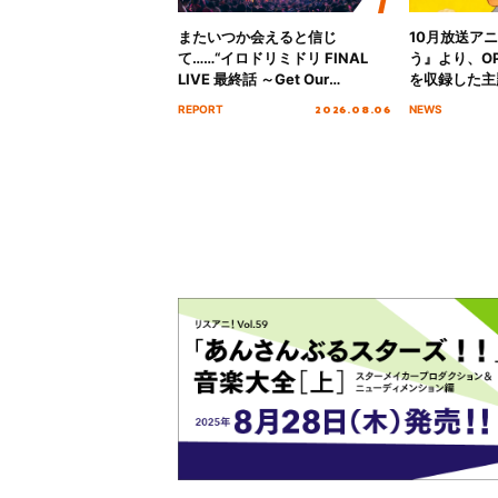
またいつか会えると信じ
10月放送ア
て……“イロドリミドリ FINAL
う』より、O
LIVE 最終話 ～Get Our
を収録した主題
MIRAI!!!!!!!!!!!!!!～”10年の活動
日にリリース
2026.08.06
REPORT
NEWS
を経てファイナルを迎える本公
演をレポート