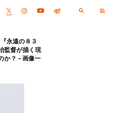
メ『永遠の８３
健治監督が描く現
？ - 画像一