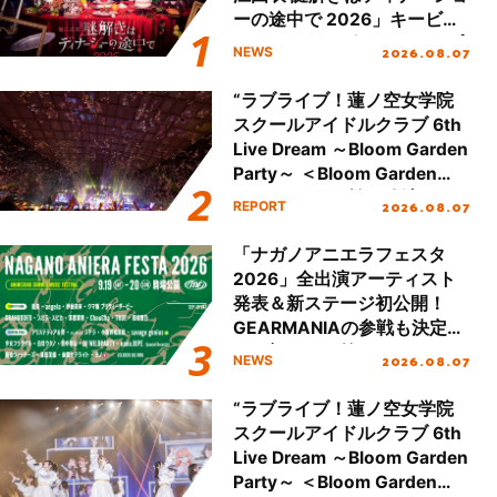
ーの途中で 2026」キービジ
ュアル＆グッズラインナップ
2026.08.07
NEWS
が公開！
“ラブライブ！蓮ノ空女学院
スクールアイドルクラブ 6th
Live Dream ～Bloom Garden
Party～ ＜Bloom Garden
Party Stage／埼玉公演＞”
2026.08.07
REPORT
Day.2レポート！
「ナガノアニエラフェスタ
2026」全出演アーティスト
発表＆新ステージ初公開！
GEARMANIAの参戦も決定
し、初となる第3ステージの
2026.08.07
NEWS
全貌が明らかに！
“ラブライブ！蓮ノ空女学院
スクールアイドルクラブ 6th
Live Dream ～Bloom Garden
Party～ ＜Bloom Garden