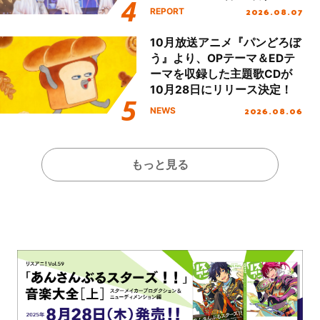
Party Stage／埼玉公演＞”
2026.08.07
REPORT
Day.1レポート！
10月放送アニメ『パンどろぼ
う』より、OPテーマ＆EDテ
ーマを収録した主題歌CDが
10月28日にリリース決定！
2026.08.06
NEWS
もっと見る