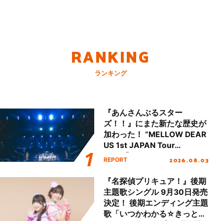
RANKING
ランキング
『あんさんぶるスター
ズ！！』にまた新たな歴史が
加わった！ “MELLOW DEAR
US 1st JAPAN Tour
Final「NICE to meet YOU
2026.08.03
REPORT
!!」Dear 横浜BUNTAI”をレポ
ート!!
『名探偵プリキュア！』後期
主題歌シングル 9月30日発売
決定！ 後期エンディング主題
歌「いつかわかる☆きっとあ