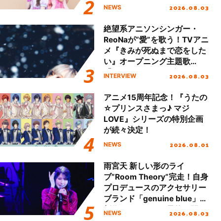
える」TVサイズ先行配信開
2026.08.03
NEWS
始！
絶望系アニソンシンガー・
ReoNaが“愛”を歌う！TVアニ
メ『きみが死ぬまで恋をした
い』オープニング主題歌
「Amore」インタビュー
2026.08.03
INTERVIEW
アニメ15周年記念！『うたの
☆プリンスさまっ♪ マジ
LOVE』シリーズの特別企画
が続々決定！
2026.08.01
NEWS
雨宮天 新しい形のライ
ブ”Room Theory”完走！自身
プロデュースのアクセサリー
ブランド「genuine blue」の
新作アクセサリー予約も開
2026.08.03
NEWS
始！