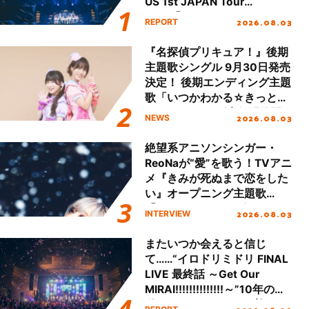
US 1st JAPAN Tour
Final「NICE to meet YOU
2026.08.03
REPORT
!!」Dear 横浜BUNTAI”をレポ
ート!!
『名探偵プリキュア！』後期
主題歌シングル 9月30日発売
決定！ 後期エンディング主題
歌「いつかわかる☆きっとあ
える」TVサイズ先行配信開
2026.08.03
NEWS
始！
絶望系アニソンシンガー・
ReoNaが“愛”を歌う！TVアニ
メ『きみが死ぬまで恋をした
い』オープニング主題歌
「Amore」インタビュー
2026.08.03
INTERVIEW
またいつか会えると信じ
て……“イロドリミドリ FINAL
LIVE 最終話 ～Get Our
MIRAI!!!!!!!!!!!!!!～”10年の活
動を経てファイナルを迎える