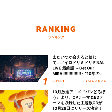
RANKING
ランキング
またいつか会えると信じ
て……“イロドリミドリ FINAL
LIVE 最終話 ～Get Our
MIRAI!!!!!!!!!!!!!!～”10年の活
動を経てファイナルを迎える
2026.08.06
REPORT
本公演をレポート
10月放送アニメ『パンどろぼ
う』より、OPテーマ＆EDテ
ーマを収録した主題歌CDが
10月28日にリリース決定！