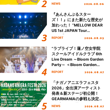
2026.08.06
NEWS
『あんさんぶるスター
ズ！！』にまた新たな歴史が
加わった！ “MELLOW DEAR
US 1st JAPAN Tour
Final「NICE to meet YOU
2026.08.03
REPORT
!!」Dear 横浜BUNTAI”をレポ
ート!!
“ラブライブ！蓮ノ空女学院
スクールアイドルクラブ 6th
Live Dream ～Bloom Garden
Party～ ＜Bloom Garden
Party Stage／埼玉公演＞”
2026.08.07
REPORT
Day.1レポート！
「ナガノアニエラフェスタ
2026」全出演アーティスト
発表＆新ステージ初公開！
GEARMANIAの参戦も決定
し、初となる第3ステージの
2026.08.07
NEWS
全貌が明らかに！