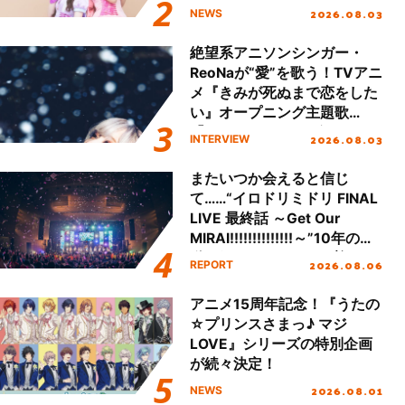
える」TVサイズ先行配信開
2026.08.03
NEWS
始！
絶望系アニソンシンガー・
ReoNaが“愛”を歌う！TVアニ
メ『きみが死ぬまで恋をした
い』オープニング主題歌
「Amore」インタビュー
2026.08.03
INTERVIEW
またいつか会えると信じ
て……“イロドリミドリ FINAL
LIVE 最終話 ～Get Our
MIRAI!!!!!!!!!!!!!!～”10年の活
動を経てファイナルを迎える
2026.08.06
REPORT
本公演をレポート
アニメ15周年記念！『うたの
☆プリンスさまっ♪ マジ
LOVE』シリーズの特別企画
が続々決定！
2026.08.01
NEWS