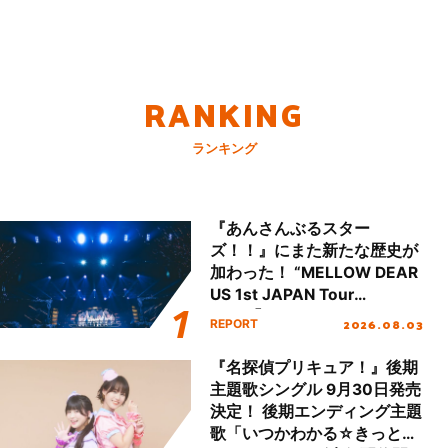
RANKING
ランキング
『あんさんぶるスター
ズ！！』にまた新たな歴史が
加わった！ “MELLOW DEAR
US 1st JAPAN Tour
Final「NICE to meet YOU
2026.08.03
REPORT
!!」Dear 横浜BUNTAI”をレポ
ート!!
『名探偵プリキュア！』後期
主題歌シングル 9月30日発売
決定！ 後期エンディング主題
歌「いつかわかる☆きっとあ