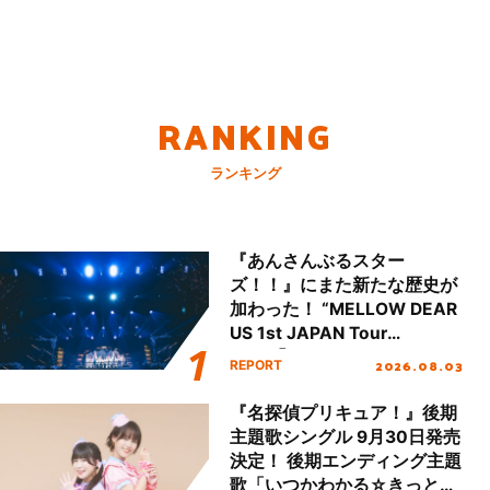
RANKING
ランキング
『あんさんぶるスター
ズ！！』にまた新たな歴史が
加わった！ “MELLOW DEAR
US 1st JAPAN Tour
Final「NICE to meet YOU
2026.08.03
REPORT
!!」Dear 横浜BUNTAI”をレポ
ート!!
『名探偵プリキュア！』後期
主題歌シングル 9月30日発売
決定！ 後期エンディング主題
歌「いつかわかる☆きっとあ