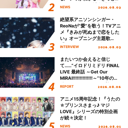
える」TVサイズ先行配信開
2026.08.03
NEWS
始！
絶望系アニソンシンガー・
ReoNaが“愛”を歌う！TVアニ
メ『きみが死ぬまで恋をした
い』オープニング主題歌
「Amore」インタビュー
2026.08.03
INTERVIEW
またいつか会えると信じ
て……“イロドリミドリ FINAL
LIVE 最終話 ～Get Our
MIRAI!!!!!!!!!!!!!!～”10年の活
動を経てファイナルを迎える
2026.08.06
REPORT
本公演をレポート
アニメ15周年記念！『うたの
☆プリンスさまっ♪ マジ
LOVE』シリーズの特別企画
が続々決定！
2026.08.01
NEWS