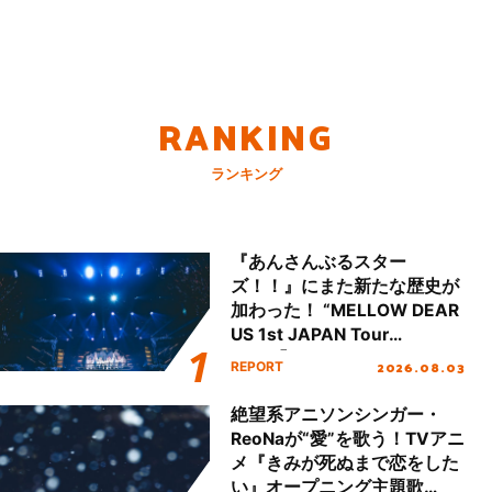
RANKING
ランキング
『あんさんぶるスター
ズ！！』にまた新たな歴史が
加わった！ “MELLOW DEAR
US 1st JAPAN Tour
Final「NICE to meet YOU
2026.08.03
REPORT
!!」Dear 横浜BUNTAI”をレポ
ート!!
絶望系アニソンシンガー・
ReoNaが“愛”を歌う！TVアニ
メ『きみが死ぬまで恋をした
い』オープニング主題歌