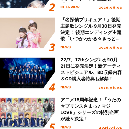
「Amore」インタビュー
2026.08.03
INTERVIEW
『名探偵プリキュア！』後期
主題歌シングル 9月30日発売
決定！ 後期エンディング主題
歌「いつかわかる☆きっとあ
える」TVサイズ先行配信開
2026.08.03
NEWS
始！
22/7、17thシングルが10月
21日に発売決定！新アーティ
ストビジュアル、BD収録内容
＆CD購入者特典も解禁！
2026.08.04
NEWS
アニメ15周年記念！『うたの
☆プリンスさまっ♪ マジ
LOVE』シリーズの特別企画
が続々決定！
2026.08.01
NEWS