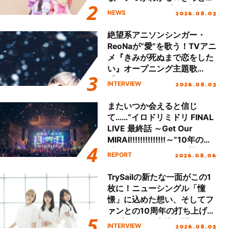
える」TVサイズ先行配信開
2026.08.03
NEWS
始！
絶望系アニソンシンガー・
ReoNaが“愛”を歌う！TVアニ
メ『きみが死ぬまで恋をした
い』オープニング主題歌
「Amore」インタビュー
2026.08.03
INTERVIEW
またいつか会えると信じ
て……“イロドリミドリ FINAL
LIVE 最終話 ～Get Our
MIRAI!!!!!!!!!!!!!!～”10年の活
動を経てファイナルを迎える
2026.08.06
REPORT
本公演をレポート
TrySailの新たな一面がこの1
枚に！ニューシングル「憧
憬」に込めた想い、そしてフ
ァンとの10周年の打ち上げラ
イブを終えた心境を聞いた。
2026.08.05
INTERVIEW