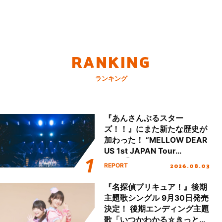
RANKING
ランキング
『あんさんぶるスター
ズ！！』にまた新たな歴史が
加わった！ “MELLOW DEAR
US 1st JAPAN Tour
Final「NICE to meet YOU
2026.08.03
REPORT
!!」Dear 横浜BUNTAI”をレポ
ート!!
『名探偵プリキュア！』後期
主題歌シングル 9月30日発売
決定！ 後期エンディング主題
歌「いつかわかる☆きっとあ