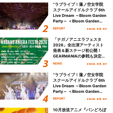
“ラブライブ！蓮ノ空女学院
スクールアイドルクラブ 6th
Live Dream ～Bloom Garden
Party～ ＜Bloom Garden
Party Stage／埼玉公演＞”
2026.08.07
REPORT
Day.2レポート！
「ナガノアニエラフェスタ
2026」全出演アーティスト
発表＆新ステージ初公開！
GEARMANIAの参戦も決定
し、初となる第3ステージの
2026.08.07
NEWS
全貌が明らかに！
“ラブライブ！蓮ノ空女学院
スクールアイドルクラブ 6th
Live Dream ～Bloom Garden
Party～ ＜Bloom Garden
Party Stage／埼玉公演＞”
2026.08.07
REPORT
Day.1レポート！
10月放送アニメ『パンどろぼ