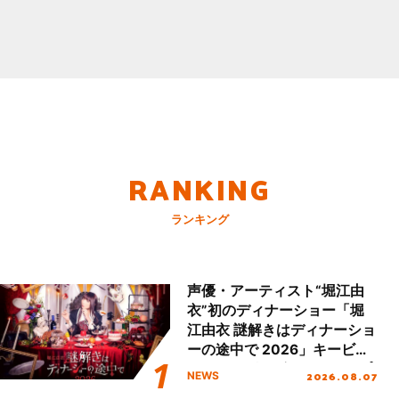
RANKING
ランキング
声優・アーティスト“堀江由
衣”初のディナーショー「堀
江由衣 謎解きはディナーショ
ーの途中で 2026」キービジ
ュアル＆グッズラインナップ
2026.08.07
NEWS
が公開！