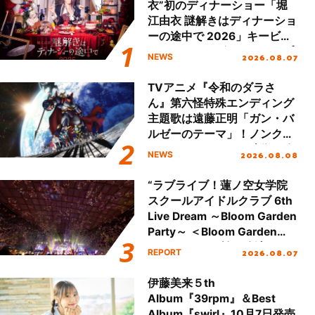
衣”初のディナーショー「堀
江由衣 謎解きはディナーショ
ーの途中で 2026」キービジ
ュアル＆グッズラインナップ
2026.08.07
NEWS
が公開！
TVアニメ『令和のダラさ
ん』第六怪特殊エンディング
主題歌は遠藤正明「ガン・バ
ルゼーのテーマ」！ノンクレ
ジットエンディング映像も公
2026.08.08
NEWS
開！
“ラブライブ！蓮ノ空女学院
スクールアイドルクラブ 6th
Live Dream ～Bloom Garden
Party～ ＜Bloom Garden
Party Stage／埼玉公演＞”
2026.08.07
REPORT
Day.2レポート！
伊藤美来５th
Album『39rpm』＆Best
Album『swirl』10月7日発売