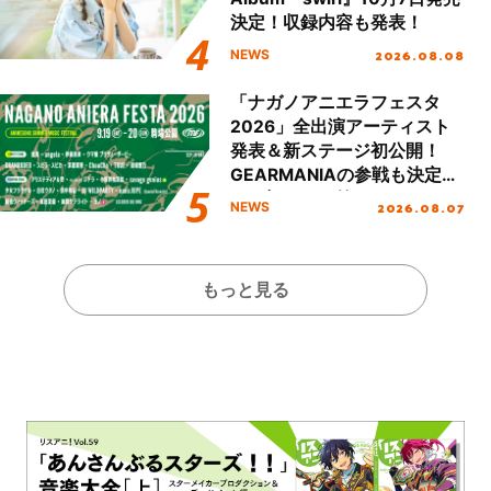
決定！収録内容も発表！
2026.08.08
NEWS
「ナガノアニエラフェスタ
2026」全出演アーティスト
発表＆新ステージ初公開！
GEARMANIAの参戦も決定
し、初となる第3ステージの
2026.08.07
NEWS
全貌が明らかに！
もっと見る