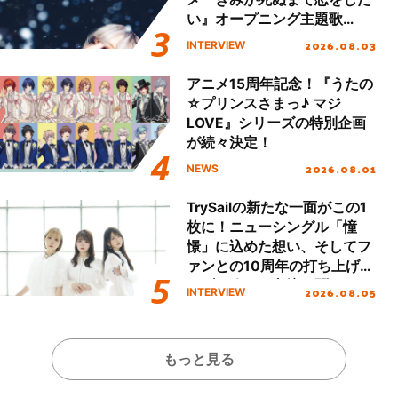
い』オープニング主題歌
「Amore」インタビュー
2026.08.03
INTERVIEW
アニメ15周年記念！『うたの
☆プリンスさまっ♪ マジ
LOVE』シリーズの特別企画
が続々決定！
2026.08.01
NEWS
TrySailの新たな一面がこの1
枚に！ニューシングル「憧
憬」に込めた想い、そしてフ
ァンとの10周年の打ち上げラ
イブを終えた心境を聞いた。
2026.08.05
INTERVIEW
もっと見る