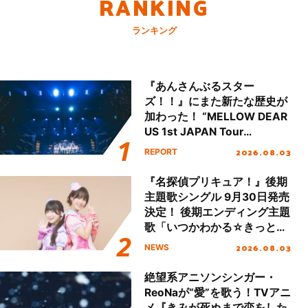
RANKING
ランキング
『あんさんぶるスター
ズ！！』にまた新たな歴史が
加わった！ “MELLOW DEAR
US 1st JAPAN Tour
Final「NICE to meet YOU
2026.08.03
REPORT
!!」Dear 横浜BUNTAI”をレポ
ート!!
『名探偵プリキュア！』後期
主題歌シングル 9月30日発売
決定！ 後期エンディング主題
歌「いつかわかる☆きっとあ
える」TVサイズ先行配信開
2026.08.03
NEWS
始！
絶望系アニソンシンガー・
ReoNaが“愛”を歌う！TVアニ
メ『きみが死ぬまで恋をした