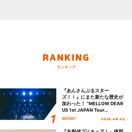
RANKING
ランキング
『あんさんぶるスター
ズ！！』にまた新たな歴史が
加わった！ “MELLOW DEAR
US 1st JAPAN Tour
Final「NICE to meet YOU
2026.08.03
REPORT
!!」Dear 横浜BUNTAI”をレポ
ート!!
『名探偵プリキュア！』後期