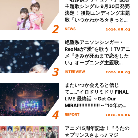
主題歌シングル 9月30日発売
決定！ 後期エンディング主題
歌「いつかわかる☆きっとあ
える」TVサイズ先行配信開
2026.08.03
NEWS
始！
絶望系アニソンシンガー・
ReoNaが“愛”を歌う！TVアニ
メ『きみが死ぬまで恋をした
い』オープニング主題歌
「Amore」インタビュー
2026.08.03
INTERVIEW
またいつか会えると信じ
て……“イロドリミドリ FINAL
LIVE 最終話 ～Get Our
MIRAI!!!!!!!!!!!!!!～”10年の活
動を経てファイナルを迎える
2026.08.06
REPORT
本公演をレポート
アニメ15周年記念！『うたの
☆プリンスさまっ♪ マジ