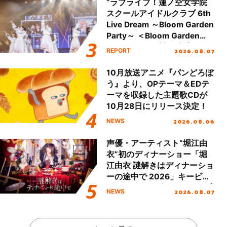
“ラブライブ！蓮ノ空女学院
スクールアイドルクラブ 6th
Live Dream ～Bloom Garden
Party～ ＜Bloom Garden
Party Stage／埼玉公演＞”
2026.08.07
REPORT
Day.1レポート！
10月放送アニメ『パンどろぼ
う』より、OPテーマ＆EDテ
ーマを収録した主題歌CDが
10月28日にリリース決定！
2026.08.06
NEWS
声優・アーティスト“堀江由
衣”初のディナーショー「堀
江由衣 謎解きはディナーショ
ーの途中で 2026」キービジ
ュアル＆グッズラインナップ
2026.08.07
NEWS
が公開！