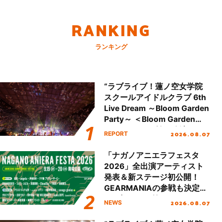
RANKING
ランキング
“ラブライブ！蓮ノ空女学院
スクールアイドルクラブ 6th
Live Dream ～Bloom Garden
Party～ ＜Bloom Garden
Party Stage／埼玉公演＞”
2026.08.07
REPORT
Day.2レポート！
「ナガノアニエラフェスタ
2026」全出演アーティスト
発表＆新ステージ初公開！
GEARMANIAの参戦も決定
し、初となる第3ステージの
2026.08.07
NEWS
全貌が明らかに！