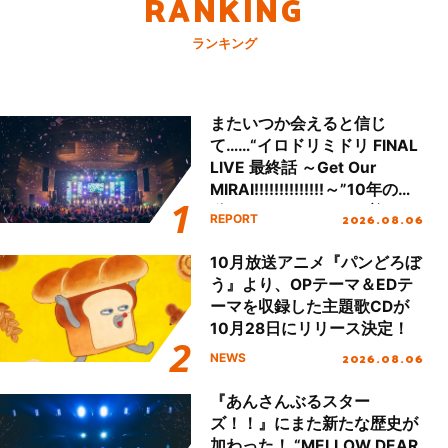
RANKING
ランキング
またいつか会えると信じ
て……“イロドリミドリ FINAL
LIVE 最終話 ～Get Our
MIRAI!!!!!!!!!!!!!!～”10年の活
動を経てファイナルを迎える
2026.08.06
REPORT
本公演をレポート
10月放送アニメ『パンどろぼ
う』より、OPテーマ＆EDテ
ーマを収録した主題歌CDが
10月28日にリリース決定！
2026.08.06
NEWS
『あんさんぶるスター
ズ！！』にまた新たな歴史が
加わった！ “MELLOW DEAR