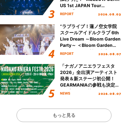
US 1st JAPAN Tour
Final「NICE to meet YOU
2026.08.03
REPORT
!!」Dear 横浜BUNTAI”をレポ
ート!!
“ラブライブ！蓮ノ空女学院
スクールアイドルクラブ 6th
Live Dream ～Bloom Garden
Party～ ＜Bloom Garden
Party Stage／埼玉公演＞”
2026.08.07
REPORT
Day.1レポート！
「ナガノアニエラフェスタ
2026」全出演アーティスト
発表＆新ステージ初公開！
GEARMANIAの参戦も決定
し、初となる第3ステージの
2026.08.07
NEWS
全貌が明らかに！
もっと見る