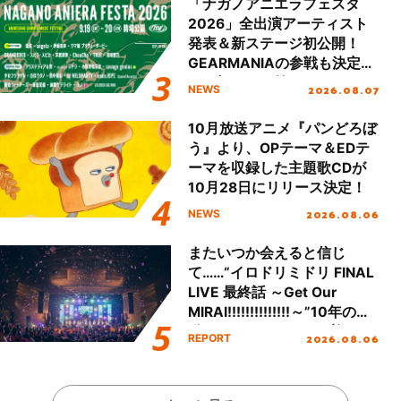
「ナガノアニエラフェスタ
2026」全出演アーティスト
発表＆新ステージ初公開！
GEARMANIAの参戦も決定
し、初となる第3ステージの
2026.08.07
NEWS
全貌が明らかに！
10月放送アニメ『パンどろぼ
う』より、OPテーマ＆EDテ
ーマを収録した主題歌CDが
10月28日にリリース決定！
2026.08.06
NEWS
またいつか会えると信じ
て……“イロドリミドリ FINAL
LIVE 最終話 ～Get Our
MIRAI!!!!!!!!!!!!!!～”10年の活
動を経てファイナルを迎える
2026.08.06
REPORT
本公演をレポート