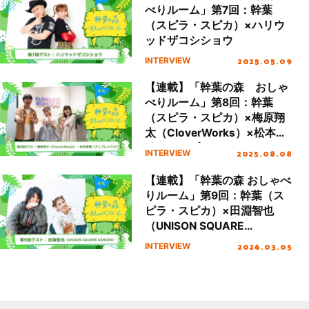
べりルーム」第7回：幹葉
（スピラ・スピカ）×ハリウ
ッドザコシショウ
2025.05.09
INTERVIEW
【連載】「幹葉の森 おしゃ
べりルーム」第8回：幹葉
（スピラ・スピカ）×梅原翔
太（CloverWorks）×松本美
穂（アニプレックス）
2025.08.08
INTERVIEW
【連載】「幹葉の森 おしゃべ
りルーム」第9回：幹葉（ス
ピラ・スピカ）×田淵智也
（UNISON SQUARE
GARDEN）
2026.03.05
INTERVIEW