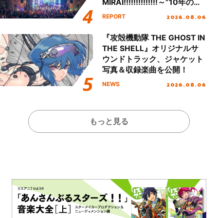
MIRAI!!!!!!!!!!!!!!～”10年の活
動を経てファイナルを迎える
2026.08.06
REPORT
本公演をレポート
『攻殻機動隊 THE GHOST IN
THE SHELL』オリジナルサ
ウンドトラック、ジャケット
写真＆収録楽曲を公開！
2026.08.06
NEWS
もっと見る