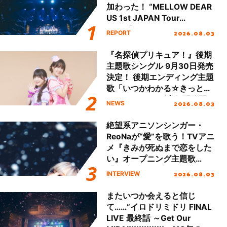
加わった！ “MELLOW DEAR
US 1st JAPAN Tour
Final「NICE to meet YOU
2026.08.03
REPORT
!!」Dear 横浜BUNTAI”をレポ
ート!!
『名探偵プリキュア！』後期
主題歌シングル 9月30日発売
決定！ 後期エンディング主題
歌「いつかわかる☆きっとあ
える」TVサイズ先行配信開
2026.08.03
NEWS
始！
絶望系アニソンシンガー・
ReoNaが“愛”を歌う！TVアニ
メ『きみが死ぬまで恋をした
い』オープニング主題歌
「Amore」インタビュー
2026.08.03
INTERVIEW
またいつか会えると信じ
て……“イロドリミドリ FINAL
LIVE 最終話 ～Get Our