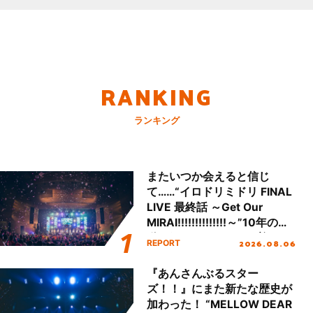
RANKING
ランキング
またいつか会えると信じ
て……“イロドリミドリ FINAL
LIVE 最終話 ～Get Our
MIRAI!!!!!!!!!!!!!!～”10年の活
動を経てファイナルを迎える
2026.08.06
REPORT
本公演をレポート
『あんさんぶるスター
ズ！！』にまた新たな歴史が
加わった！ “MELLOW DEAR