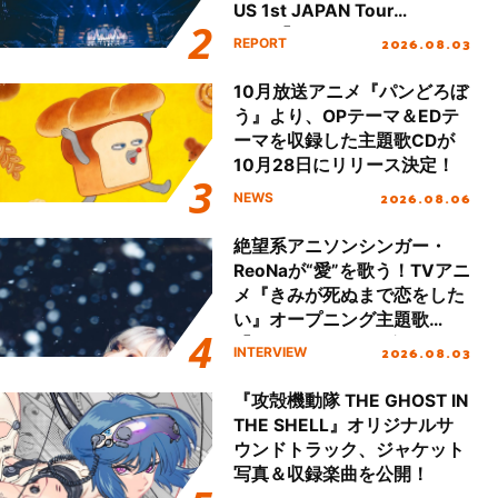
US 1st JAPAN Tour
Final「NICE to meet YOU
2026.08.03
REPORT
!!」Dear 横浜BUNTAI”をレポ
ート!!
10月放送アニメ『パンどろぼ
う』より、OPテーマ＆EDテ
ーマを収録した主題歌CDが
10月28日にリリース決定！
2026.08.06
NEWS
絶望系アニソンシンガー・
ReoNaが“愛”を歌う！TVアニ
メ『きみが死ぬまで恋をした
い』オープニング主題歌
「Amore」インタビュー
2026.08.03
INTERVIEW
『攻殻機動隊 THE GHOST IN
THE SHELL』オリジナルサ
ウンドトラック、ジャケット
写真＆収録楽曲を公開！