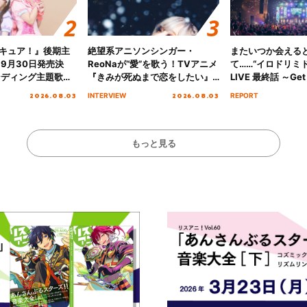
キュア！』後期主
絶望系アニソンシンガー・
またいつか会える
 9月30日発売決
ReoNaが“愛”を歌う！TVアニメ
て……“イロドリミドリ
ンディング主題歌
『きみが死ぬまで恋をしたい』
LIVE 最終話 ～Get 
る☆きっとあえ
オープニング主題歌「Amore」
MIRAI!!!!!!!!!!!
2026.08.03
2026.08.03
INTERVIEW
REPORT
ズ先行配信開始！
インタビュー
を経てファイナル
演をレポート
もっと見る