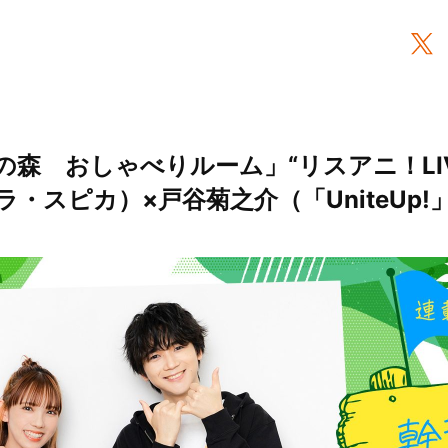
森 おしゃべりルーム」“リスアニ！LIVE
・スピカ）×戸谷菊之介（「UniteUp!