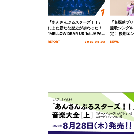
『あんさんぶるスターズ！！』
『名探偵プリ
にまた新たな歴史が加わった！
題歌シングル
“MELLOW DEAR US 1st JAPAN
定！ 後期エ
Tour Final「NICE to meet YOU
「いつかわか
2026.08.03
REPORT
NEWS
!!」Dear 横浜BUNTAI”をレポー
る」TVサイ
ト!!