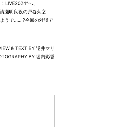
IVE2024”へ、
R・清瀬明良役の
戸谷菊之
うで……!?今回の対談で
VIEW & TEXT BY 逆井マリ
OTOGRAPHY BY 堀内彩香