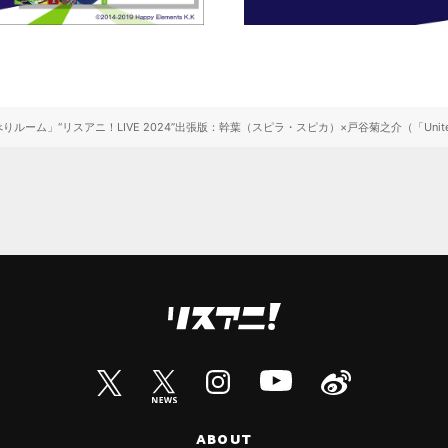
ルーム」“リスアニ！LIVE 2024”出張版：幹葉（スピラ・スピカ）×戸谷菊之介（「Unite
ABOUT