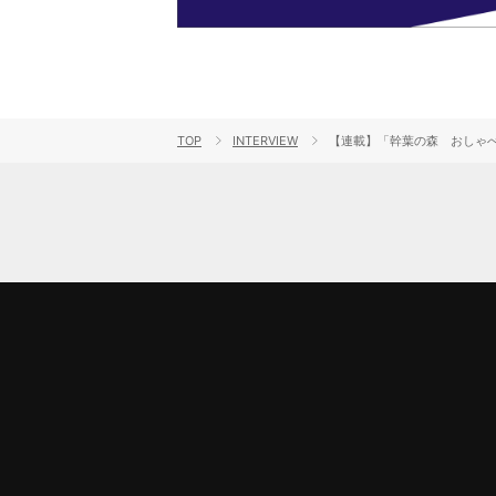
TOP
INTERVIEW
【連載】「幹葉の森 おしゃべり