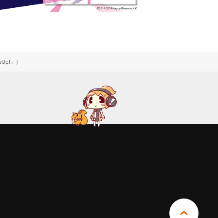
Up!」）