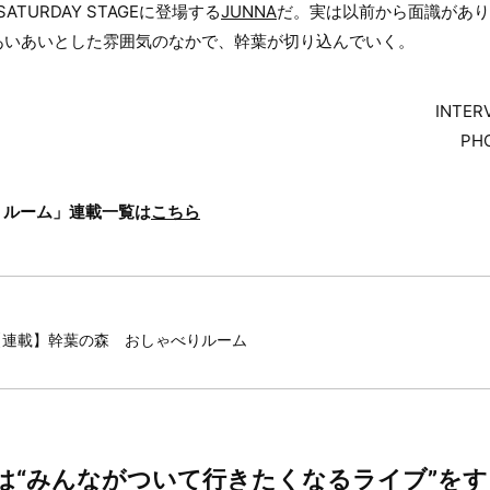
TURDAY STAGEに登場する
JUNNA
だ。実は以前から面識があり
あいあいとした雰囲気のなかで、幹葉が切り込んでいく。
INTER
PH
りルーム」連載一覧は
こちら
【連載】幹葉の森 おしゃべりルーム
んは“みんながついて行きたくなるライブ”を