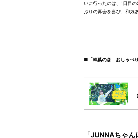
いに行ったのは、1日目のSA
ぶりの再会を喜び、和気
■「幹葉の森 おしゃべ
「JUNNAちゃ