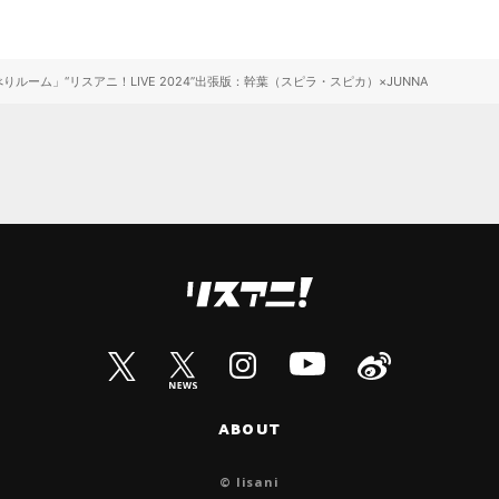
ルーム」“リスアニ！LIVE 2024”出張版：幹葉（スピラ・スピカ）×JUNNA
ABOUT
© lisani