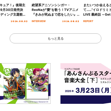
キュア！』後期主
絶望系アニソンシンガー・
またいつか会える
 9月30日発売決
ReoNaが“愛”を歌う！TVアニメ
て……“イロドリミドリ
ンディング主題歌
『きみが死ぬまで恋をしたい』
LIVE 最終話 ～Get 
る☆きっとあえ
オープニング主題歌「Amore」
MIRAI!!!!!!!!!!!
2026.08.03
2026.08.03
INTERVIEW
REPORT
ズ先行配信開始！
インタビュー
を経てファイナル
演をレポート
もっと見る