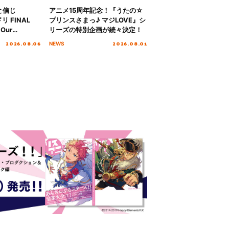
と信じ
アニメ15周年記念！『うたの☆
 FINAL
プリンスさまっ♪ マジLOVE』シ
Our
リーズの特別企画が続々決定！
!!!～”10年の活動
2026.08.06
2026.08.01
NEWS
を迎える本公