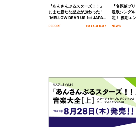
『あんさんぶるスターズ！！』
『名探偵プリ
にまた新たな歴史が加わった！
題歌シングル
“MELLOW DEAR US 1st JAPAN
定！ 後期エ
Tour Final「NICE to meet YOU
「いつかわか
2026.08.03
REPORT
NEWS
!!」Dear 横浜BUNTAI”をレポー
る」TVサイ
ト!!