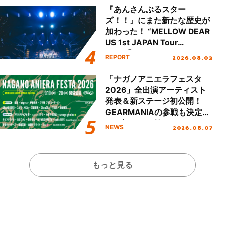
『あんさんぶるスター
ズ！！』にまた新たな歴史が
加わった！ “MELLOW DEAR
US 1st JAPAN Tour
Final「NICE to meet YOU
2026.08.03
REPORT
!!」Dear 横浜BUNTAI”をレポ
ート!!
「ナガノアニエラフェスタ
2026」全出演アーティスト
発表＆新ステージ初公開！
GEARMANIAの参戦も決定
し、初となる第3ステージの
2026.08.07
NEWS
全貌が明らかに！
もっと見る