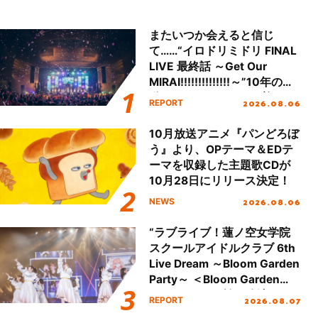
またいつか会えると信じ
て……“イロドリミドリ FINAL
LIVE 最終話 ～Get Our
MIRAI!!!!!!!!!!!!!!～”10年の活
動を経てファイナルを迎える
2026.08.06
REPORT
本公演をレポート
10月放送アニメ『パンどろぼ
う』より、OPテーマ＆EDテ
ーマを収録した主題歌CDが
10月28日にリリース決定！
2026.08.06
NEWS
“ラブライブ！蓮ノ空女学院
スクールアイドルクラブ 6th
Live Dream ～Bloom Garden
Party～ ＜Bloom Garden
Party Stage／埼玉公演＞”
2026.08.07
REPORT
Day.1レポート！