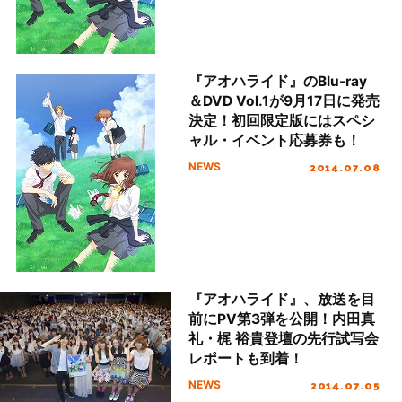
『アオハライド』のBlu-ray
＆DVD Vol.1が9月17日に発売
決定！初回限定版にはスペシ
ャル・イベント応募券も！
2014.07.08
NEWS
『アオハライド』、放送を目
前にPV第3弾を公開！内田真
礼・梶 裕貴登壇の先行試写会
レポートも到着！
2014.07.05
NEWS