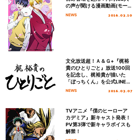
の声が聞ける漫画動画(モー
ションコミック)も公開！
2016.03.10
NEWS
文化放送超！Ａ＆Ｇ+『梶裕
貴のひとりごと』放送100回
を記念し、梶裕貴が描いた
「ぼっちくん」を公式LINEス
タンプで配信開始！
2016.03.07
NEWS
TVアニメ『僕のヒーローア
カデミア』新キャスト発表！
PV第3弾で新キャラボイスも
解禁！