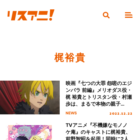
梶裕貴
映画『七つの大罪 怨嗟のエジ
ンバラ 前編』メリオダス役・
梶 裕貴とトリスタン役・村瀬
歩は、まるで本物の親子
――!? 主人公のバトンを受
2022.12.22
NEWS
け継ぐ“交流秘話”
TVアニメ『不機嫌なモノノ
ケ庵』のキャストに梶裕貴、
前野智昭を起用！同時に2人