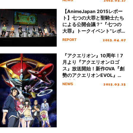
【AnimeJapan 2015レポー
ト】七つの大罪と聖騎士たち
による公開会議？“『七つの
大罪』トークイベント”レポ
ート
2015.04.07
REPORT
『アクエリオン』10周年！7
月より『アクエリオンロゴ
ス』放送開始！新作OVA『創
勢のアクエリオンEVOL』制
作決定！
2015.03.25
NEWS