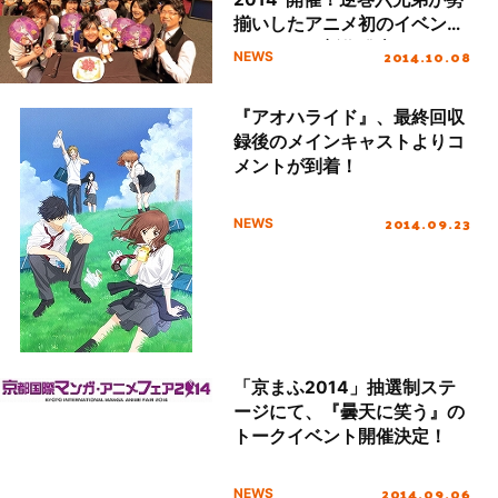
揃いしたアニメ初のイベント
で、アニメ新作発表も！
2014.10.08
NEWS
『アオハライド』、最終回収
録後のメインキャストよりコ
メントが到着！
2014.09.23
NEWS
「京まふ2014」抽選制ステ
ージにて、『曇天に笑う』の
トークイベント開催決定！
2014.09.06
NEWS