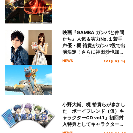
映画『GAMBA ガンバと仲間
たち』人気＆実力No.１若手
声優・梶 裕貴がガンバ役で出
演決定！さらに神田沙也加が
ヒロイン・潮路役で邦画声優
2015.07.14
NEWS
に初挑戦！！
小野大輔、梶 裕貴らが参加し
た「ボーイフレンド（仮）キ
ャラクターCD vol.1」初回封
入特典としてキャラクターカ
ード封入＆絵柄公開！
2015.05.27
NEWS