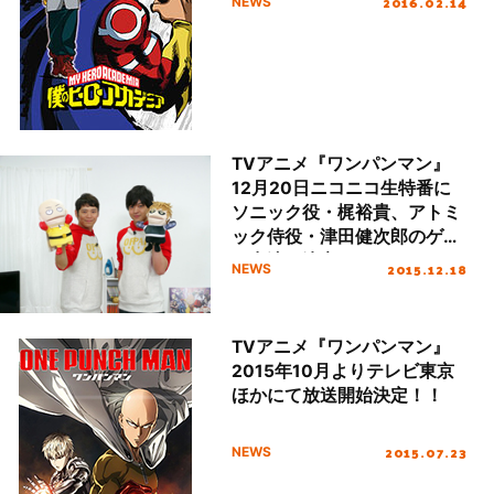
2016.02.14
NEWS
TVアニメ『ワンパンマン』
12月20日ニコニコ生特番に
ソニック役・梶裕貴、アトミ
ック侍役・津田健次郎のゲス
ト出演が決定！12月21日より
2015.12.18
NEWS
都内近郊19駅・200面超のJR
駅構内J・ADビジョン他で広
告展開決定!
TVアニメ『ワンパンマン』
2015年10月よりテレビ東京
ほかにて放送開始決定！！
2015.07.23
NEWS