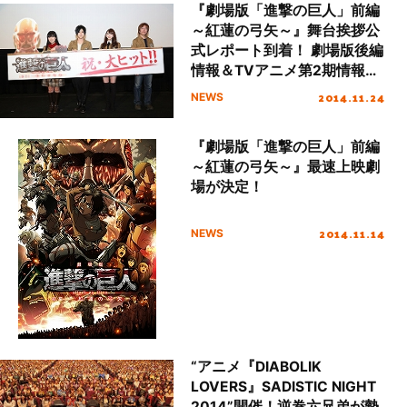
『劇場版「進撃の巨人」前編
～紅蓮の弓矢～』舞台挨拶公
式レポート到着！ 劇場版後編
情報＆TVアニメ第2期情報
も！
2014.11.24
NEWS
『劇場版「進撃の巨人」前編
～紅蓮の弓矢～』最速上映劇
場が決定！
2014.11.14
NEWS
“アニメ『DIABOLIK
LOVERS』SADISTIC NIGHT
2014”開催！逆巻六兄弟が勢