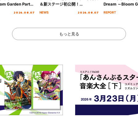
om Garden Party
＆新ステージ初公開！
Dream ～Bloom Ga
arden Party
GEARMANIAの参戦も決定し、
～ ＜Bloom Garde
2026.08.07
2026.08.07
NEWS
REPORT
公演＞” Day.2レポ
初となる第3ステージの全貌が明
Stage／埼玉公演＞”
らかに！
ート！
もっと見る