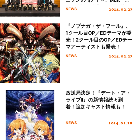
西・東海・東北にて開催決
2014.02.27
NEWS
定！
『ノブナガ・ザ・フール』、
1クール目OP／EDテーマが発
売！2クール目のOP／EDテー
マアーティストも発表！
2014.02.27
NEWS
放送局決定！『デート・ア・
ライブII』の新情報続々到
着！追加キャスト情報も！
2014.02.18
NEWS