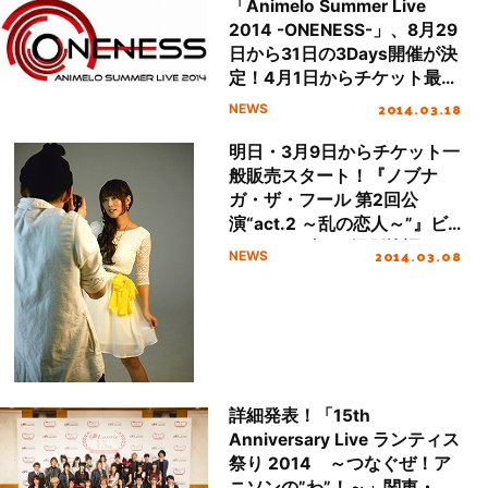
「Animelo Summer Live
2014 -ONENESS-」、8月29
日から31日の3Days開催が決
定！4月1日からチケット最速
先行予約受付もスタート！
2014.03.18
NEWS
明日・3月9日からチケット一
般販売スタート！『ノブナ
ガ・ザ・フール 第2回公
演“act.2 ～乱の恋人～”』ビ
ジュアルブック撮影快調！
2014.03.08
NEWS
詳細発表！「15th
Anniversary Live ランティス
祭り 2014 ～つなぐぜ！ア
ニソンの”わ”！～」関東・関