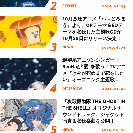
Final「NICE to meet YOU
2026.08.03
REPORT
!!」Dear 横浜BUNTAI”をレポ
ート!!
10月放送アニメ『パンどろぼ
う』より、OPテーマ＆EDテ
ーマを収録した主題歌CDが
10月28日にリリース決定！
2026.08.06
NEWS
絶望系アニソンシンガー・
ReoNaが“愛”を歌う！TVアニ
メ『きみが死ぬまで恋をした
い』オープニング主題歌
「Amore」インタビュー
2026.08.03
INTERVIEW
『攻殻機動隊 THE GHOST IN
THE SHELL』オリジナルサ
ウンドトラック、ジャケット
写真＆収録楽曲を公開！
2026.08.06
NEWS