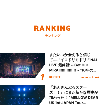
RANKING
ランキング
またいつか会えると信じ
て……“イロドリミドリ FINAL
LIVE 最終話 ～Get Our
MIRAI!!!!!!!!!!!!!!～”10年の活
動を経てファイナルを迎える
2026.08.06
REPORT
本公演をレポート
『あんさんぶるスター
ズ！！』にまた新たな歴史が
加わった！ “MELLOW DEAR
US 1st JAPAN Tour